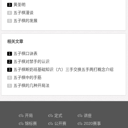
黄圣明
3
五子棋漫谈
4
五子棋的发展
5
相关文章
五子棋口诀表
1
五子棋对禁手的认识
2
五子棋断奶班基础知识（六）三手交换五手两打概念介绍
3
五子棋中的手筋
4
五子棋的几种开局法
5
文章导航
开局
定式
讲座
锦标赛
公开赛
2020赛事