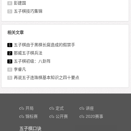
彭建国
4
五子棋技巧集锦
5
相关文章
五子棋由于黑棋长腐造成的假禁手
1
那威五子棋兵法
2
五子棋初级：八卦阵
3
李睿凡
4
再说五子连珠棋基本知识之四十要点
5
文章导航
开局
定式
讲座
锦标赛
公开赛
2020赛事
五子棋口诀