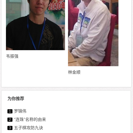
韦振强
林金顺
为你推荐
罗锦伟
1
“连珠”名称的由来
2
五子棋攻防九诀
3