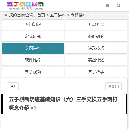
您的当前位置：
首页
>
五子讲座
>
专题讲座
入门知识
开局介绍
定式研究
必胜研究
专题讲座
连珠技巧
软件推荐
实战评述
五子视频
五子故事
A+
918
五子棋断奶班基础知识（六）三手交换五手两打
概念介绍