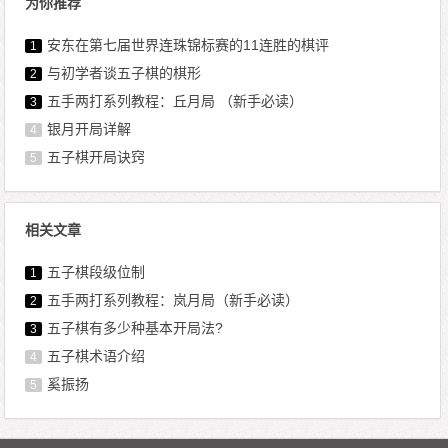
为你推荐
安东在第七届世界连珠锦标赛的11连胜的棋评
1
与初学者谈五子棋的棋形
2
五手两打系列教程：丘月局 （新手必读）
3
银月开局详解
4
五子棋开局诀窍
5
相关文章
五子棋段级位制
1
五手两打系列教程：岚月局（新手必读）
2
五子棋有多少种基本开局法?
3
五子棋术语介绍
4
奚振扬
5
文章导航