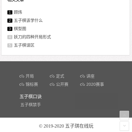
顾炜
1
五子棋该学什么
2
棋型图
3
妖刀的四种开局形式
4
五子棋误区
5
文章导航
开局
定式
讲座
锦标赛
公开赛
2020赛事
五子棋口诀
五子棋禁手
© 2019-2020
五子琪在线玩