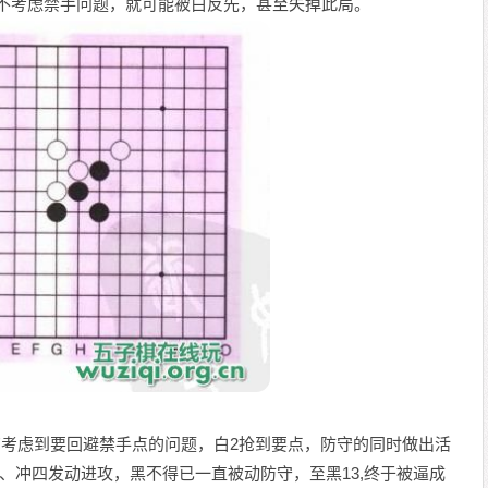
但不考虑禁手问题，就可能被白反先，甚至失掉此局。
有考虑到要回避禁手点的问题，白2抢到要点，防守的同时做出活
续以活三、冲四发动进攻，黑不得已一直被动防守，至黑13,终于被逼成