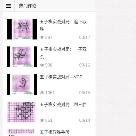
热门评论
五子棋实战对局—追下取
胜
587
03/17
五子棋实战对局：一子双
杀
598
03/16
五子棋实战对局—VCF
1051
03/15
五子棋实战对局—四三胜
651
03/14
五子棋取胜手段