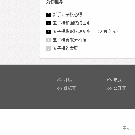
为你推荐
新手五子棋心得
1
五子棋和围棋的区别
2
五子棋棋形棋理初步二（天狼之光）
3
五子棋贡献分析法
4
五子棋的发展
5
开局
定式
锦标赛
公开赛
申明：