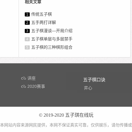
相关文章
传统五子棋
1
五手两打详解
2
五子棋漫谈—开局介绍
3
五子棋单层与多层禁手
4
五子棋的三种棋形组合
5
讲座
五子棋口诀
2020赛事
弈心
© 2019-2020
五子琪在线玩
本网站内容来源网民提供，本网不保证真实可靠，仅供娱乐，请勿传播或