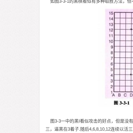
如图3-3-1的黑棋看似有多种取胜方法，
图3-3一中的黑I看似攻击的好点，但是没
三，逼黑在3着子.随后4,6,8,10,12连