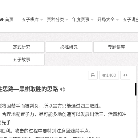
首页
五子棋库
赛种分类
年度赛事
开局大全
五子讲
定式研究
必胜研究
专题讲座
五子故事
1400
胜思路—黑棋取胜的思路
将因禁手而被判负，所以黑方只能通过四三取胜。
合理地配置子力，尽可能多地创造可以发展出活三、活四和冲
出先手
取得胜利。攻击的过程中要特别注意回避禁手点。