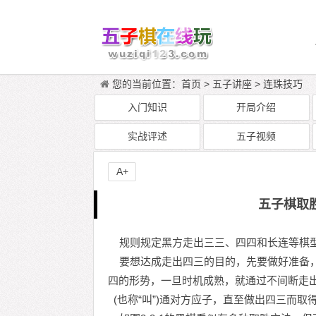
您的当前位置：
首页
>
五子讲座
>
连珠技巧
入门知识
开局介绍
实战评述
五子视频
A+
五子棋取
规则规定黑方走出三三、四四和长连等棋型
要想达成走出四三的目的，先要做好准备，
四的形势，一旦时机成熟，就通过不间断走
(也称“叫”)通对方应子，直至做出四三而