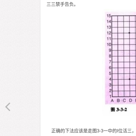
三三禁手告负。
正确的下法应该是走图3-3一中的I位活三