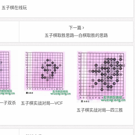
 编辑：五子棋在线玩
下一篇
五子棋取胜思路—白棋取胜的思路
一子双杀
五子棋实战对局—VCF
五子棋实战对局—四三胜