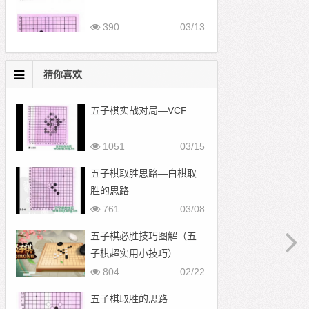
390
03/13
猜你喜欢
五子棋实战对局—VCF
1051
03/15
五子棋取胜思路—白棋取
胜的思路
761
03/08
五子棋必胜技巧图解（五
子棋超实用小技巧）
804
02/22
五子棋取胜的思路