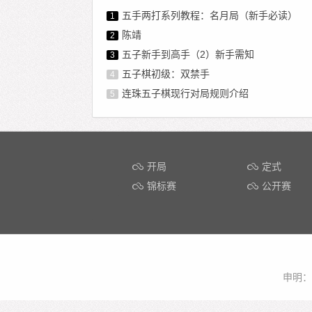
五手两打系列教程：名月局（新手必读）
1
陈靖
2
五子新手到高手（2）新手需知
3
五子棋初级：双禁手
4
连珠五子棋现行对局规则介绍
5
开局
定式
锦标赛
公开赛
申明：