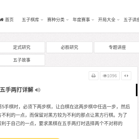
首页
五子棋库
赛种分类
年度赛事
开局大全
五子讲
定式研究
必胜研究
专题讲座
五子故事
1096
五手两打详解
5手棋时，必须下两步棋，让白棋在这两步棋中任选一步，然后
方不利的一点，而保留对黑方较为不利的那点让黑方行棋。为了
较利于自己的一点，要求黑棋在五手两打时选择两个不对称的