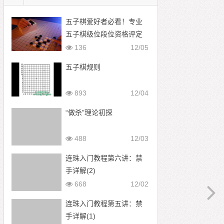
五子棋爱好者必看！专业
五子棋级位段位资格评定
标准
136
12/05
五子棋规则
893
12/04
“做杀”理论初探
488
12/03
连珠入门教程第六讲：禁
手详解(2)
668
12/02
连珠入门教程第五讲：禁
手详解(1)