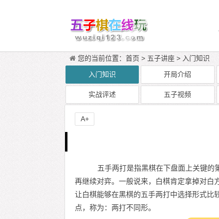
您的当前位置：
首页
>
五子讲座
>
入门知识
入门知识
开局介绍
实战评述
五子视频
A+
五手两打是指黑棋在下盘面上关键的第
再继续对弈。一般说来，白棋肯定拿掉对白
让白棋能够在黑棋的五手两打中选择形式比
点，称为：两打不同形。