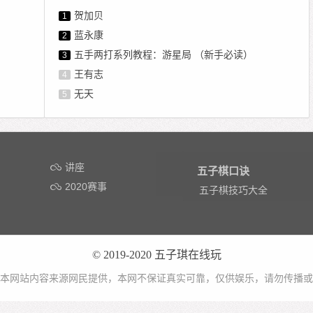
贺加贝
1
蓝永康
2
五手两打系列教程：游星局 （新手必读）
3
王有志
4
无天
5
讲座
五子棋口诀
2020赛事
五子棋技巧大全
© 2019-2020
五子琪在线玩
本网站内容来源网民提供，本网不保证真实可靠，仅供娱乐，请勿传播或