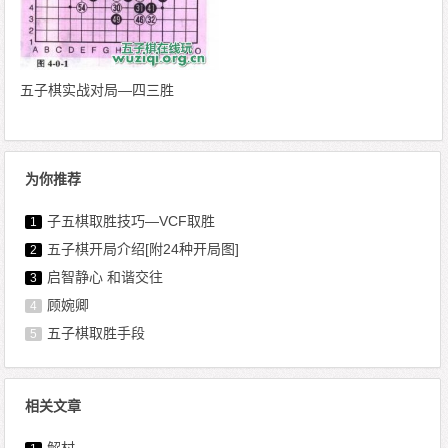
五子棋实战对局—四三胜
为你推荐
子五棋取胜技巧—VCF取胜
1
五子棋开局介绍[附24种开局图]
2
启智静心 和谐交往
3
顾婉卿
4
五子棋取胜手段
5
相关文章
解村