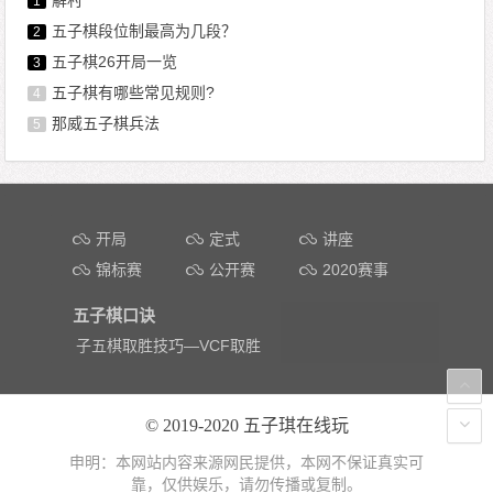
1
五子棋段位制最高为几段？
2
五子棋26开局一览
3
五子棋有哪些常见规则?
4
那威五子棋兵法
5
文章导航
开局
定式
讲座
锦标赛
公开赛
2020赛事
五子棋口诀
子五棋取胜技巧—VCF取胜
© 2019-2020
五子琪在线玩
申明：本网站内容来源网民提供，本网不保证真实可
靠，仅供娱乐，请勿传播或复制。