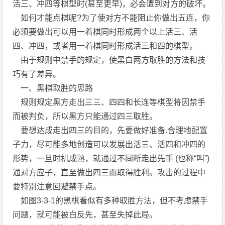
活三、冲四等棋型时(甚至更早)，必会遭到对方的破坏。
如何才能点棋呢?为了使对方不能阻止你做出五连，你
必须要做出可以用一着棋同时形成两个以上活三、活
四、冲四，或者用一着棋同时形成活三和四的棋型。
由于规则中禁手的规定，使黑白两方取胜的方法和技
巧有了差异。
一、黑棋取胜的思路
规则规定黑方走出三三、四四和长连等棋型将因禁手
而被判负，所以黑方只能通过四三取胜。
要想达成走出四三的目的，先要做好准备.合理地配置
子力，尽可能多地创造可以发展出活三、活四和冲四的
形势，一旦时机成熟，就通过不间断走出先手 (也称“叫”)
通对方应子，直至做出四三而取得胜利。攻击的过程中
要特别注意回避禁手点。
如图3-3-1的黑棋看似有多种取胜方法，但不考虑禁手
问题，就可能被白反先，甚至失掉此局。