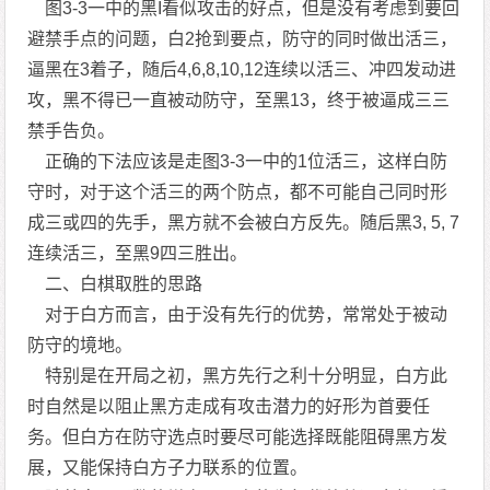
图3-3一中的黑I看似攻击的好点，但是没有考虑到要回
避禁手点的问题，白2抢到要点，防守的同时做出活三，
逼黑在3着子，随后4,6,8,10,12连续以活三、冲四发动进
攻，黑不得已一直被动防守，至黑13，终于被逼成三三
禁手告负。
正确的下法应该是走图3-3一中的1位活三，这样白防
守时，对于这个活三的两个防点，都不可能自己同时形
成三或四的先手，黑方就不会被白方反先。随后黑3, 5, 7
连续活三，至黑9四三胜出。
二、白棋取胜的思路
对于白方而言，由于没有先行的优势，常常处于被动
防守的境地。
特别是在开局之初，黑方先行之利十分明显，白方此
时自然是以阻止黑方走成有攻击潜力的好形为首要任
务。但白方在防守选点时要尽可能选择既能阻碍黑方发
展，又能保持白方子力联系的位置。