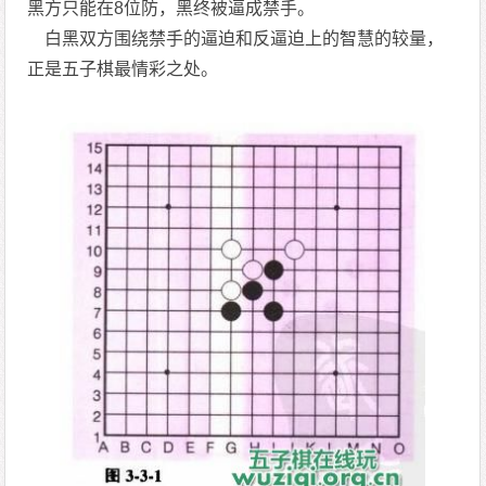
黑方只能在8位防，黑终被逼成禁手。
白黑双方围绕禁手的逼迫和反逼迫上的智慧的较量，
正是五子棋最情彩之处。