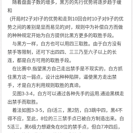
随着盘面子数的增多，黑方的先行优势将逐步趋于缓
和
(开局时2子对I子的优势和走到10回合时10子对9子的优
势之间的差别是显而易见的)时，规则中为补偿白方而做
的种种规定开始为白方提供比黑方更多的取胜手段。
与黑方一样，白方也可以用四三取胜。由于白方没有
禁手等限制，还可下出四四、三三乃至六子以上的长
连，都是白方可用的取胜手段。
在比赛中.指望黑方自己走出禁手是不现实的，白方抓
住黑方这一弱点，设计出种种陷阱，逼使黑方走出禁
手，才是白方利用规则取胜的真谛。
见图3-3-4，白方可以通过各种先手的运用.通迫黑棋走
出禁手而取胜。
着法如图3-3-5，白I活三，黑2防，白3跳中四，黑4不
得不应，至此，8位的三三禁手点已被白方制造出来。白
5活三，黑6极力想避免在8位的禁手点，但白7冲四后，