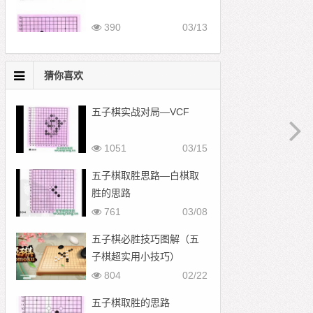
390
03/13
猜你喜欢
五子棋实战对局—VCF
1051
03/15
五子棋取胜思路—白棋取
胜的思路
761
03/08
五子棋必胜技巧图解（五
子棋超实用小技巧）
804
02/22
五子棋取胜的思路