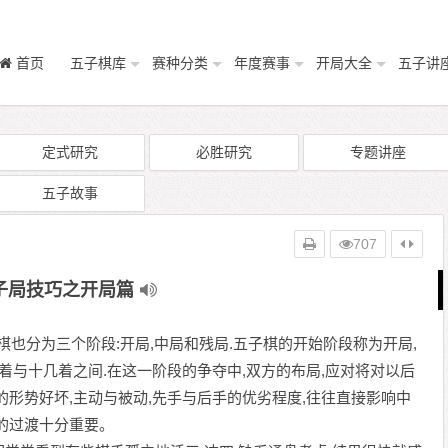
首页
五子棋库
赛种分类
年度赛事
开局大全
五子讲
定式研究
必胜研究
专题讲座
五子故事
707
子局技巧之开局篇
分为三个阶段:开局,中局和残局.五子棋的开始阶段称为开局,
着与十几着之间.在这一阶段的争夺中,双方的布局,应对将对以后
的形势好坏,主动与被动,先手与后手的优劣程度,往往直接影响中
的过渡十分重要。