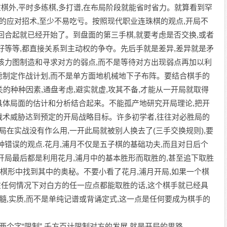
在棋外,平时多练棋,多打谱,在布局阶段就能省时省力。就算看到罕
佳的应对招术,至少不易吃亏。按照现代职业连珠棋的观点,开局不
回合起就已经开始了。到盘面的第三手棋,就要考虑是否交换,或者
好等等,都直接关系到主动权的争夺。先后手就是差异,差异就是矛
该力图制造和寻求对方的弱点,而不是等待对方出现弱点再加以利
虑制定作战计划,而不是单方面地机械地下子布阵。要结合棋手的
关的种种因素,通盘考虑,避实就虚,攻其不备,才能从一开局就取得
具体局面的估计和分析结合起来。不能孤产地研究开局理论,把开
战术威胁达到预定的开局战略目标。许多初学者,往往对必胜局的
局在实战没有作么用,一开此局就被别人换去了(三手交换规则),要
种错误的观点.花月,浦月不仅是五子棋的基础功夫,而且对日后个
开局最后都是利用花月,浦月中的基本胜形而取胜的,甚至追下取胜
的棋形中找到其中的奥秘。不要小看了花月,浦月开局,如果一个棋
并在任何情况下对白方的任一应点都能取胜的话,这个棋手就已经具
髓,实质,而不是单纯记谱或背诵定式,这一点是任何要成为棋手的
个字“限制”,千方百计限制对方的发展,就是开局的思路。