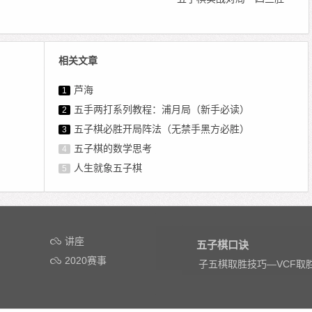
相关文章
芦海
1
五手两打系列教程：浦月局（新手必读）
2
五子棋必胜开局阵法（无禁手黑方必胜）
3
五子棋的数学思考
4
人生就象五子棋
5
讲座
五子棋口诀
2020赛事
子五棋取胜技巧—VCF取