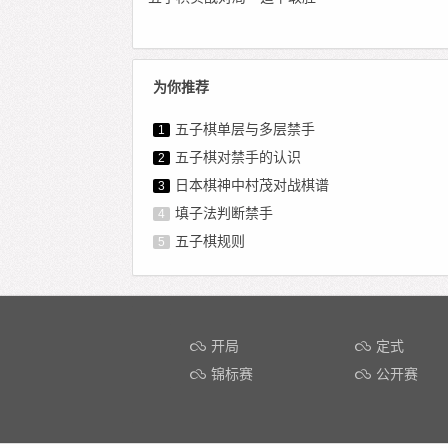
为你推荐
五子棋单层与多层禁手
1
五子棋对禁手的认识
2
日本棋神中村茂对战棋谱
3
填子法判断禁手
4
五子棋规则
5
开局
定式
锦标赛
公开赛