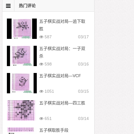
热门评论
五子棋实战对局—追下取
胜
587
03/17
五子棋实战对局：一子双
杀
598
03/16
五子棋实战对局—VCF
1051
03/15
五子棋实战对局—四三胜
651
03/14
五子棋取胜手段