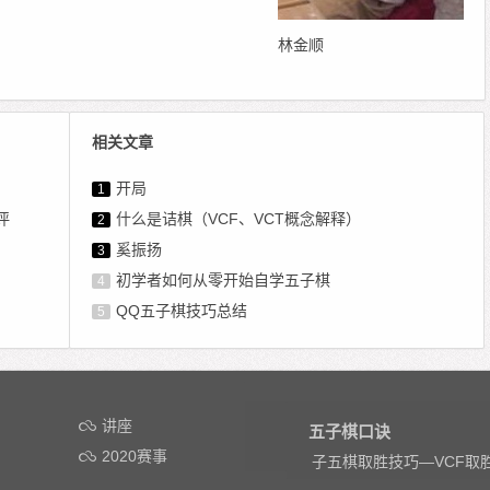
林金顺
相关文章
开局
1
评
什么是诘棋（VCF、VCT概念解释）
2
奚振扬
3
初学者如何从零开始自学五子棋
4
QQ五子棋技巧总结
5
讲座
五子棋口诀
2020赛事
子五棋取胜技巧—VCF取