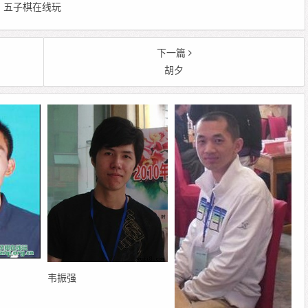
 编辑：五子棋在线玩
下一篇
胡夕
韦振强