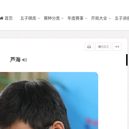
首页
五子棋库
赛种分类
年度赛事
开局大全
五子讲
563
芦海