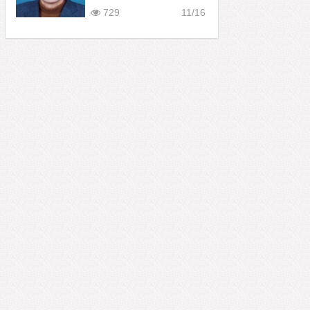
729
11/16