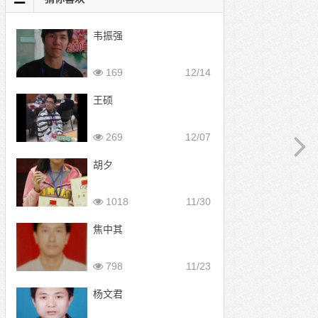
韦振强
169
12/14
王硕
269
12/07
胡夕
1018
11/30
焦中其
798
11/23
杨文君