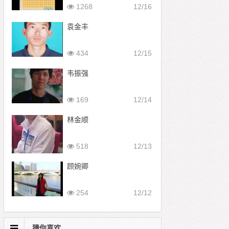
1268
12/16
袁金丰
434
12/15
韦振强
169
12/14
林金顺
518
12/13
顾婉卿
254
12/12
猜你喜欢