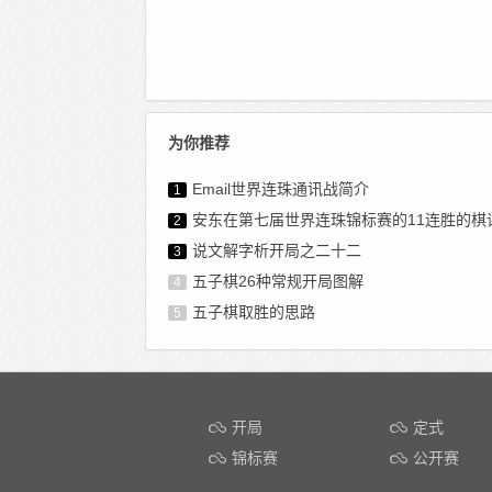
为你推荐
Email世界连珠通讯战简介
1
安东在第七届世界连珠锦标赛的11连胜的棋
2
说文解字析开局之二十二
3
五子棋26种常规开局图解
4
五子棋取胜的思路
5
开局
定式
锦标赛
公开赛