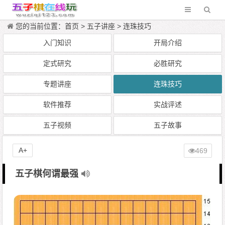
您的当前位置：
首页
>
五子讲座
>
连珠技巧
入门知识
开局介绍
定式研究
必胜研究
专题讲座
连珠技巧
软件推荐
实战评述
五子视频
五子故事
A+
469
五子棋何谓最强