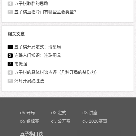
五子棋取胜的思路
4
五子棋直指冷门有哪些主要类型?
5
相关文章
五子棋开局定式：瑞星局
1
连珠入门知识：连珠用具
2
韦振强
3
五子棋的具体棋谱点评（几种开局的杀伤力）
4
蒲月开局必胜法
5
文章导航
开局
定式
讲座
锦标赛
公开赛
2020赛事
五子棋口诀