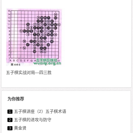
五子棋实战对局—四三胜
为你推荐
五子棋讲座（2）五子棋术语
1
五子棋的进攻与防守
2
黄金贤
3