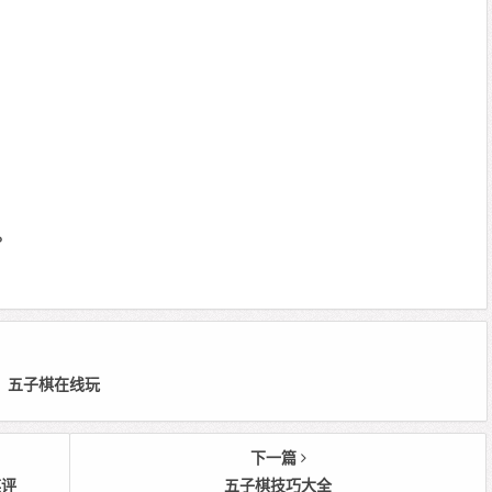
。
 编辑：五子棋在线玩
下一篇
棋评
五子棋技巧大全