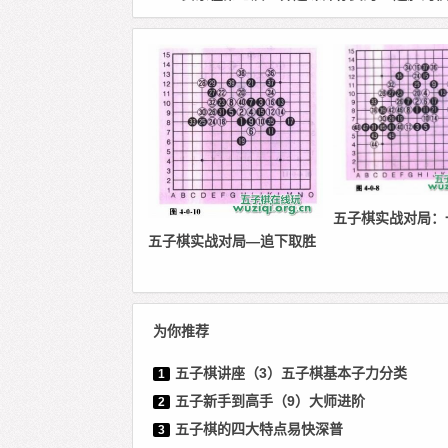
五子棋实战对局：
五子棋实战对局—追下取胜
为你推荐
五子棋讲座（3）五子棋基本子力分类
1
五子新手到高手（9）大师进阶
2
五子棋的四大特点易快深普
3