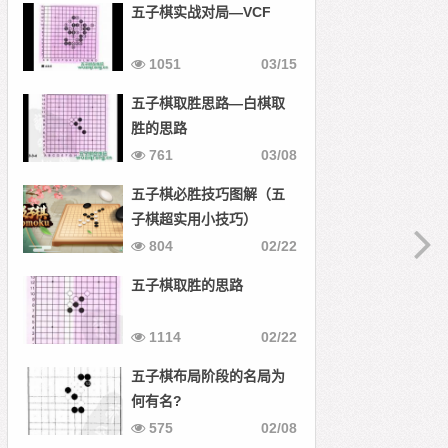
五子棋实战对局—VCF
1051
03/15
五子棋取胜思路—白棋取
胜的思路
761
03/08
五子棋必胜技巧图解（五
子棋超实用小技巧）
804
02/22
五子棋取胜的思路
1114
02/22
五子棋布局阶段的名局为
何有名?
575
02/08