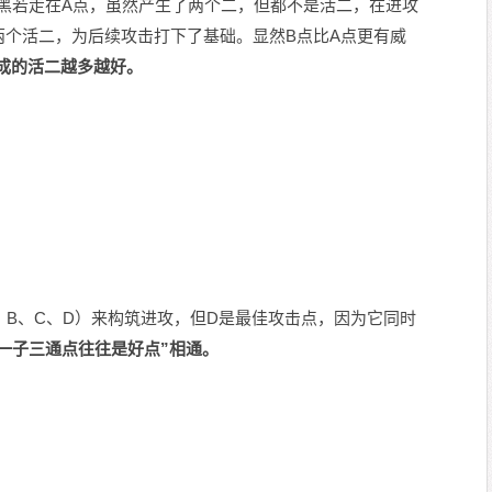
。黑若走在A点，虽然产生了两个二，但都不是活二，在进攻
两个活二，为后续攻击打下了基础。显然B点比A点更有威
成的活二越多越好。
、B、C、D）来构筑进攻，但D是最佳攻击点，因为它同时
一子三通点往往是好点”相通。