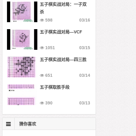
五子棋实战对局：一子双
杀
598
03/16
五子棋实战对局—VCF
1051
03/15
五子棋实战对局—四三胜
651
03/14
五子棋取胜手段
390
03/13
猜你喜欢