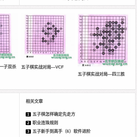
一子双杀
五子棋实战对局—VCF
五子棋实战对局—四三胜
相关文章
五子棋怎样确定先走方
1
职业连珠规则
2
五子新手到高手（6）软件进阶
3