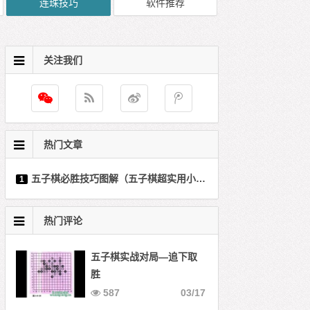
连珠技巧
软件推荐
关注我们
热门文章
五子棋必胜技巧图解（五子棋超实用小技巧）
1
热门评论
五子棋实战对局—追下取
胜
587
03/17