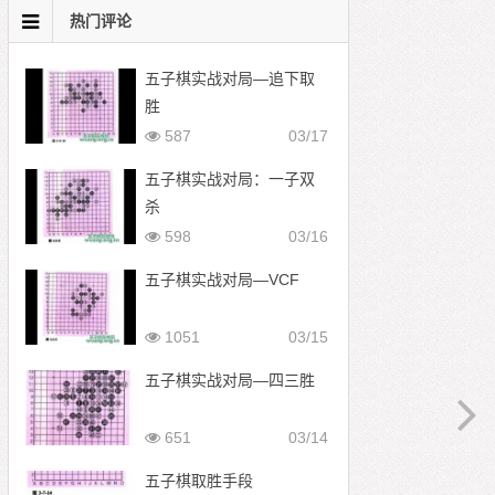
热门评论
五子棋实战对局—追下取
胜
587
03/17
五子棋实战对局：一子双
杀
598
03/16
五子棋实战对局—VCF
1051
03/15
五子棋实战对局—四三胜
651
03/14
五子棋取胜手段