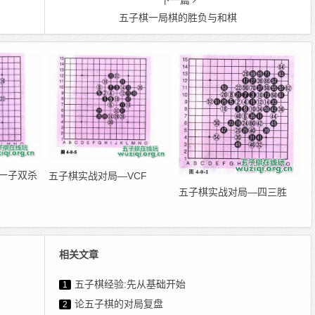
下一篇
五子棋一局棋的胜负与和棋
一子双杀
五子棋实战对局—VCF
五子棋实战对局—四三胜
相关文章
五子棋经验:先从基础开始
1
论五子棋的对局复盘
2