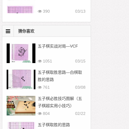
390
03/13
猜你喜欢
五子棋实战对局—VCF
1051
03/15
五子棋取胜思路—白棋取
胜的思路
761
03/08
五子棋必胜技巧图解（五
子棋超实用小技巧）
804
02/22
五子棋取胜的思路