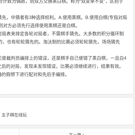
合计数为偶数，则双方交换黑白棋。称为“双变单不变”，区别于
，中猜者有3种选择权利。A.使用黑棋。B.使用白棋(专指对局
，则对方必须先行选择使用黑棋还是白棋。
局表来排定各轮对局者，不需棋手猜先。大多数的积分循环制
的，也有轮轮猜先的。淘汰制的比赛必须轮轮猜先，场场猜先
是裁判员编排上的错误，还是棋手自己使错了黑白棋，一且白4
之后的对局，发现未发现错误，比赛必须继续进行，结果有效。
确的假想下进行配对和先后手编排。
 编辑：五子棋在线玩