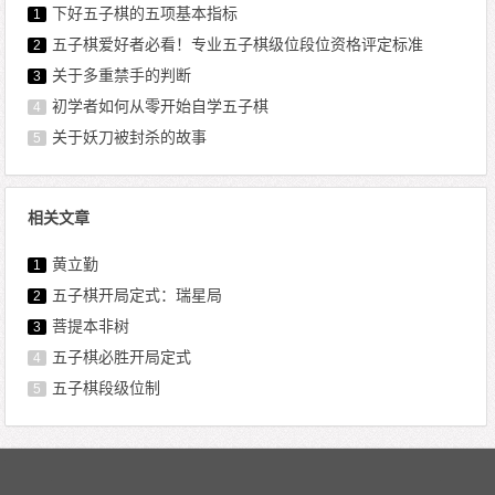
下好五子棋的五项基本指标
1
五子棋爱好者必看！专业五子棋级位段位资格评定标准
2
关于多重禁手的判断
3
初学者如何从零开始自学五子棋
4
关于妖刀被封杀的故事
5
相关文章
黄立勤
1
五子棋开局定式：瑞星局
2
菩提本非树
3
五子棋必胜开局定式
4
五子棋段级位制
5
文章导航