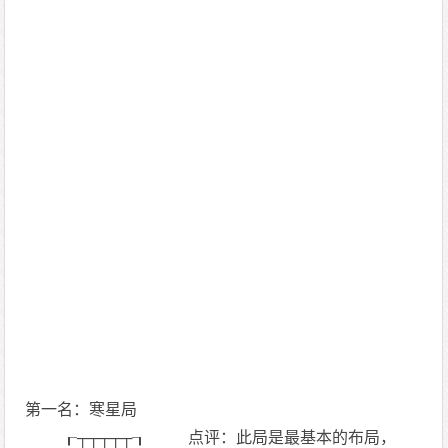
第一名：寒星局
┎┬┬┬┬┬┒ 点评：此局是最基本的布局，