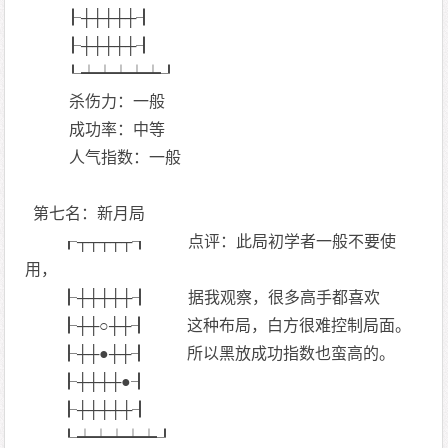
┠┼┼┼┼┼┨
┠┼┼┼┼┼┨
┖┷┷┷┷┷┚
杀伤力：一般
成功率：中等
人气指数：一般
第七名：新月局
┎┬┬┬┬┬┒ 点评：此局初学者一般不要使
用，
┠┼┼┼┼┼┨ 据我观察，很多高手都喜欢
┠┼┼○┼┼┨ 这种布局，白方很难控制局面。
┠┼┼●┼┼┨ 所以黑放成功指数也蛮高的。
┠┼┼┼┼●┨
┠┼┼┼┼┼┨
┖┷┷┷┷┷┚