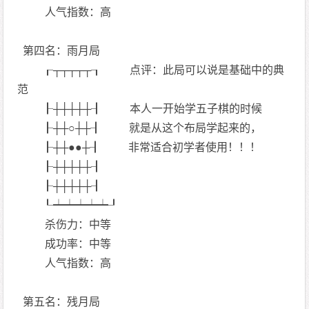
人气指数：高
第四名：雨月局
┎┬┬┬┬┬┒ 点评：此局可以说是基础中的典
范
┠┼┼┼┼┼┨ 本人一开始学五子棋的时候
┠┼┼○┼┼┨ 就是从这个布局学起来的，
┠┼┼●●┼┨ 非常适合初学者使用！！！
┠┼┼┼┼┼┨
┠┼┼┼┼┼┨
┖┷┷┷┷┷┚
杀伤力：中等
成功率：中等
人气指数：高
第五名：残月局