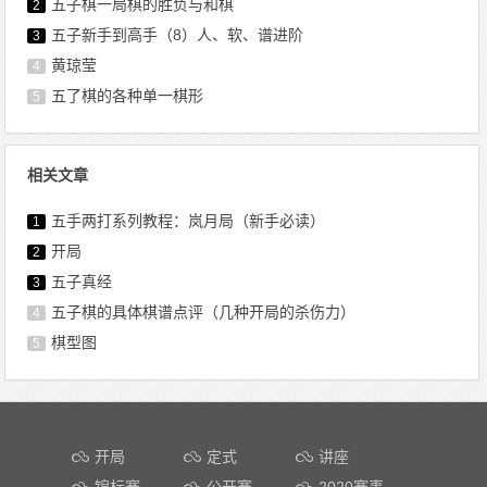
五子棋一局棋的胜负与和棋
2
五子新手到高手（8）人、软、谱进阶
3
黄琼莹
4
五了棋的各种单一棋形
5
相关文章
五手两打系列教程：岚月局（新手必读）
1
开局
2
五子真经
3
五子棋的具体棋谱点评（几种开局的杀伤力）
4
棋型图
5
文章导航
开局
定式
讲座