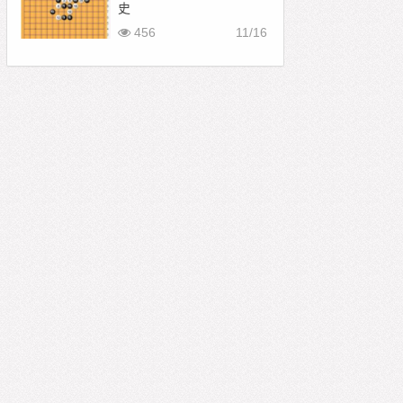
史
456
11/16