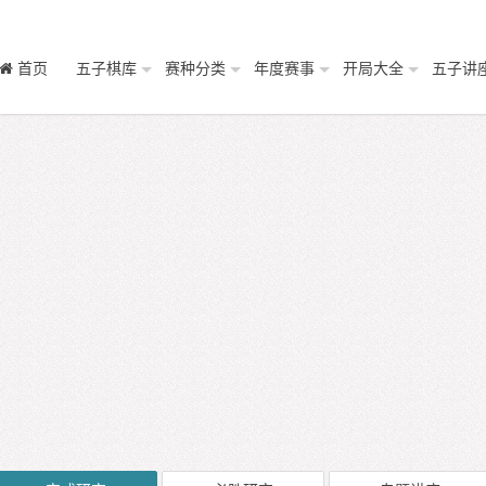
首页
五子棋库
赛种分类
年度赛事
开局大全
五子讲