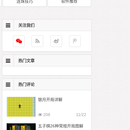
连珠技巧
软件推荐
关注我们
热门文章
热门评论
银月开局详解
208
11/22
五子棋26种常规开局图解