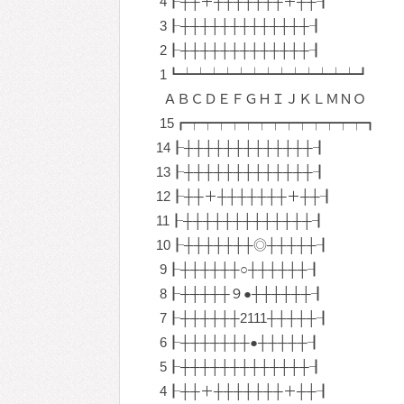
4┠┼┼＋┼┼┼┼┼┼┼＋┼┼┨
3┠┼┼┼┼┼┼┼┼┼┼┼┼┼┨
2┠┼┼┼┼┼┼┼┼┼┼┼┼┼┨
1┗┷┷┷┷┷┷┷┷┷┷┷┷┷┛
ＡＢＣＤＥＦＧＨＩＪＫＬＭＮＯ
15┏┯┯┯┯┯┯┯┯┯┯┯┯┯┓
14┠┼┼┼┼┼┼┼┼┼┼┼┼┼┨
13┠┼┼┼┼┼┼┼┼┼┼┼┼┼┨
12┠┼┼＋┼┼┼┼┼┼┼＋┼┼┨
11┠┼┼┼┼┼┼┼┼┼┼┼┼┼┨
10┠┼┼┼┼┼┼┼◎┼┼┼┼┼┨
9┠┼┼┼┼┼┼○┼┼┼┼┼┼┨
8┠┼┼┼┼┼９●┼┼┼┼┼┼┨
7┠┼┼┼┼┼┼2111┼┼┼┼┼┨
6┠┼┼┼┼┼┼┼●┼┼┼┼┼┨
5┠┼┼┼┼┼┼┼┼┼┼┼┼┼┨
4┠┼┼＋┼┼┼┼┼┼┼＋┼┼┨