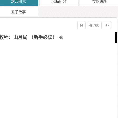
定式研究
必胜研究
专题讲座
五子故事
780
教程：山月局 （新手必读）