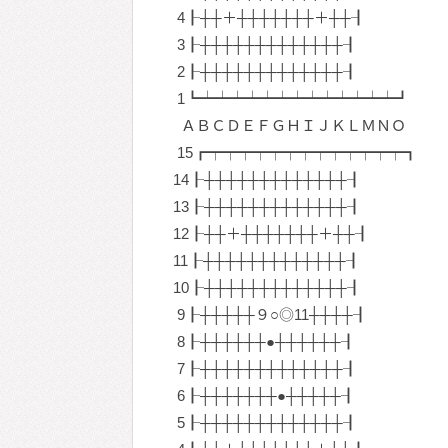
4┠┼┼＋┼┼┼┼┼┼┼＋┼┼┨
3┠┼┼┼┼┼┼┼┼┼┼┼┼┼┨
2┠┼┼┼┼┼┼┼┼┼┼┼┼┼┨
1┗┷┷┷┷┷┷┷┷┷┷┷┷┷┛
ＡＢＣＤＥＦＧＨＩＪＫＬＭＮＯ
15┏┯┯┯┯┯┯┯┯┯┯┯┯┯┓
14┠┼┼┼┼┼┼┼┼┼┼┼┼┼┨
13┠┼┼┼┼┼┼┼┼┼┼┼┼┼┨
12┠┼┼＋┼┼┼┼┼┼┼＋┼┼┨
11┠┼┼┼┼┼┼┼┼┼┼┼┼┼┨
10┠┼┼┼┼┼┼┼┼┼┼┼┼┼┨
9┠┼┼┼┼┼９○◎11┼┼┼┼┨
8┠┼┼┼┼┼┼●┼┼┼┼┼┼┨
7┠┼┼┼┼┼┼┼┼┼┼┼┼┼┨
6┠┼┼┼┼┼┼┼●┼┼┼┼┼┨
5┠┼┼┼┼┼┼┼┼┼┼┼┼┼┨