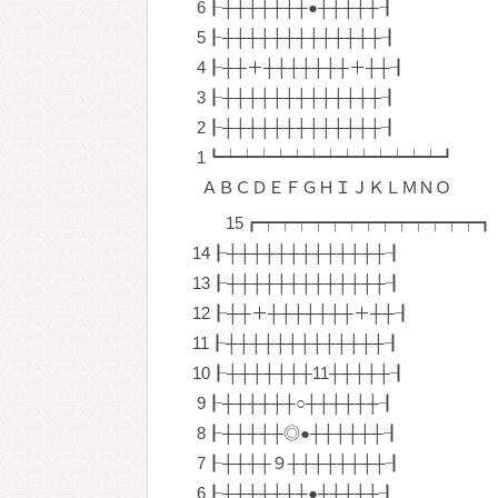
6┠┼┼┼┼┼┼┼●┼┼┼┼┼┨
5┠┼┼┼┼┼┼┼┼┼┼┼┼┼┨
4┠┼┼＋┼┼┼┼┼┼┼＋┼┼┨
3┠┼┼┼┼┼┼┼┼┼┼┼┼┼┨
2┠┼┼┼┼┼┼┼┼┼┼┼┼┼┨
1┗┷┷┷┷┷┷┷┷┷┷┷┷┷┛
ＡＢＣＤＥＦＧＨＩＪＫＬＭＮＯ
15┏┯┯┯┯┯┯┯┯┯┯┯┯┯┓
14┠┼┼┼┼┼┼┼┼┼┼┼┼┼┨
13┠┼┼┼┼┼┼┼┼┼┼┼┼┼┨
12┠┼┼＋┼┼┼┼┼┼┼＋┼┼┨
11┠┼┼┼┼┼┼┼┼┼┼┼┼┼┨
10┠┼┼┼┼┼┼┼11┼┼┼┼┼┨
9┠┼┼┼┼┼┼○┼┼┼┼┼┼┨
8┠┼┼┼┼┼◎●┼┼┼┼┼┼┨
7┠┼┼┼┼９┼┼┼┼┼┼┼┼┨
6┠┼┼┼┼┼┼┼●┼┼┼┼┼┨