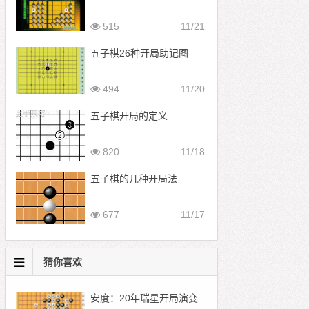
515
11/21
五子棋26种开局助记图
494
11/20
五子棋开局的定义
820
11/18
五子棋的几种开局法
677
11/17
猜你喜欢
安度：20年瑞星开局演变