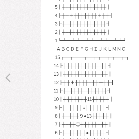
5┠┼┼┼┼┼┼┼┼┼┼┼┼┼┨
4┠┼┼＋┼┼┼┼┼┼┼＋┼┼┨
3┠┼┼┼┼┼┼┼┼┼┼┼┼┼┨
2┠┼┼┼┼┼┼┼┼┼┼┼┼┼┨
1┗┷┷┷┷┷┷┷┷┷┷┷┷┷┛
ＡＢＣＤＥＦＧＨＩＪＫＬＭＮＯ
15┏┯┯┯┯┯┯┯┯┯┯┯┯┯┓
14┠┼┼┼┼┼┼┼┼┼┼┼┼┼┨
13┠┼┼┼┼┼┼┼┼┼┼┼┼┼┨
12┠┼┼＋┼┼┼┼┼┼┼＋┼┼┨
11┠┼┼┼┼┼┼┼┼┼┼┼┼┼┨
10┠┼┼┼┼┼┼┼11┼┼┼┼┼┨
9┠┼┼┼┼┼┼○┼┼┼┼┼┼┨
8┠┼┼┼┼┼９●13┼┼┼┼┼┨
7┠┼┼┼┼◎┼┼┼┼┼┼┼┼┨
6┠┼┼┼┼┼┼┼●┼┼┼┼┼┨