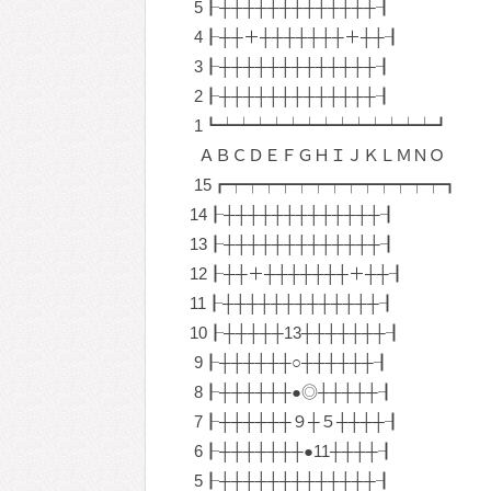
5┠┼┼┼┼┼┼┼┼┼┼┼┼┼┨
4┠┼┼＋┼┼┼┼┼┼┼＋┼┼┨
3┠┼┼┼┼┼┼┼┼┼┼┼┼┼┨
2┠┼┼┼┼┼┼┼┼┼┼┼┼┼┨
1┗┷┷┷┷┷┷┷┷┷┷┷┷┷┛
ＡＢＣＤＥＦＧＨＩＪＫＬＭＮＯ
15┏┯┯┯┯┯┯┯┯┯┯┯┯┯┓
14┠┼┼┼┼┼┼┼┼┼┼┼┼┼┨
13┠┼┼┼┼┼┼┼┼┼┼┼┼┼┨
12┠┼┼＋┼┼┼┼┼┼┼＋┼┼┨
11┠┼┼┼┼┼┼┼┼┼┼┼┼┼┨
10┠┼┼┼┼┼13┼┼┼┼┼┼┼┨
9┠┼┼┼┼┼┼○┼┼┼┼┼┼┨
8┠┼┼┼┼┼┼●◎┼┼┼┼┼┨
7┠┼┼┼┼┼┼９┼５┼┼┼┼┨
6┠┼┼┼┼┼┼┼●11┼┼┼┼┨
5┠┼┼┼┼┼┼┼┼┼┼┼┼┼┨