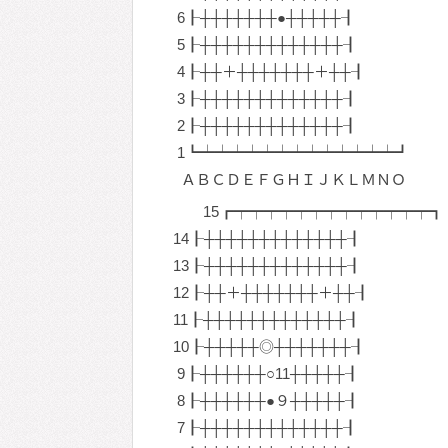
6┠┼┼┼┼┼┼┼●┼┼┼┼┼┨
5┠┼┼┼┼┼┼┼┼┼┼┼┼┼┨
4┠┼┼＋┼┼┼┼┼┼┼＋┼┼┨
3┠┼┼┼┼┼┼┼┼┼┼┼┼┼┨
2┠┼┼┼┼┼┼┼┼┼┼┼┼┼┨
1┗┷┷┷┷┷┷┷┷┷┷┷┷┷┛
ＡＢＣＤＥＦＧＨＩＪＫＬＭＮＯ
15┏┯┯┯┯┯┯┯┯┯┯┯┯┯┓
14┠┼┼┼┼┼┼┼┼┼┼┼┼┼┨
13┠┼┼┼┼┼┼┼┼┼┼┼┼┼┨
12┠┼┼＋┼┼┼┼┼┼┼＋┼┼┨
11┠┼┼┼┼┼┼┼┼┼┼┼┼┼┨
10┠┼┼┼┼┼◎┼┼┼┼┼┼┼┨
9┠┼┼┼┼┼┼○11┼┼┼┼┼┨
8┠┼┼┼┼┼┼●９┼┼┼┼┼┨
7┠┼┼┼┼┼┼┼┼┼┼┼┼┼┨