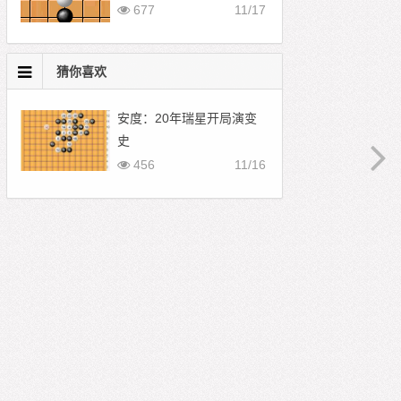
677
11/17
猜你喜欢
安度：20年瑞星开局演变
史
456
11/16