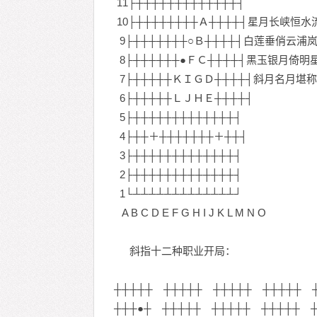
11├┼┼┼┼┼┼┼┼┼┼┼┼┼┤
10├┼┼┼┼┼┼┼┼Ａ┼┼┼┼┤星月长峡恒
9├┼┼┼┼┼┼┼○Ｂ┼┼┼┼┤白莲垂俏云
8├┼┼┼┼┼┼●ＦＣ┼┼┼┼┤黑玉银月倚
7├┼┼┼┼┼ＫＩＧＤ┼┼┼┼┤斜月名月堪
6├┼┼┼┼┼ＬＪＨＥ┼┼┼┼┤
5├┼┼┼┼┼┼┼┼┼┼┼┼┼┤
4├┼┼＋┼┼┼┼┼┼┼＋┼┼┤
3├┼┼┼┼┼┼┼┼┼┼┼┼┼┤
2├┼┼┼┼┼┼┼┼┼┼┼┼┼┤
1└┴┴┴┴┴┴┴┴┴┴┴┴┴┘
A B C D E F G H I J K L M N O
斜指十二种职业开局：
┼┼┼┼┼ ┼┼┼┼┼ ┼┼┼┼┼ ┼┼┼┼┼ 
┼┼┼●┼ ┼┼┼┼┼ ┼┼┼┼┼ ┼┼┼┼┼ ┼