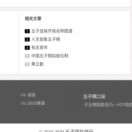
相关文章
五子连珠开局名称图谱
1
人生就象五子棋
2
有志青年
3
中国五子棋段级位制
4
黄立勤
5
讲座
五子棋口诀
2020赛事
子五棋取胜技巧—VCF取
© 2019-2020
五子琪在线玩