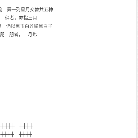
水流 第一列星月交替共五种
浦岚 俏者，亦指三月
明星 仍以黑玉白莲喻黑白子
称朋 朋者，二月也
┼┼┼┼┼ ┼┼┼┼
┼┼┼┼ ┼┼┼┼