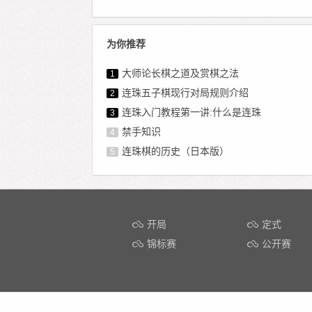
为你推荐
大师论长棋之道及赏棋之法
1
连珠五子棋现行对局规则介绍
2
连珠入门教程第一讲:什么是连珠
3
禁手知识
4
连珠棋的历史（日本版）
5
开局
定式
锦标赛
公开赛