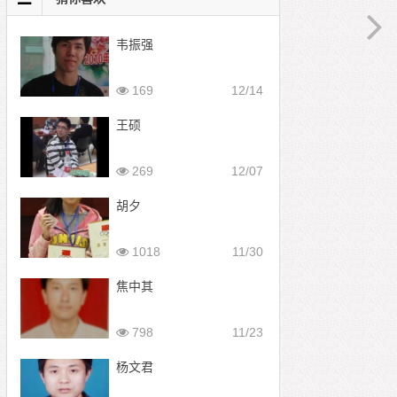
韦振强
169
12/14
王硕
269
12/07
胡夕
1018
11/30
焦中其
798
11/23
杨文君