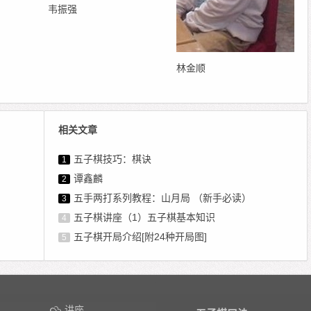
韦振强
林金顺
相关文章
五子棋技巧：棋诀
1
谭鑫麟
2
五手两打系列教程：山月局 （新手必读）
3
五子棋讲座（1）五子棋基本知识
4
五子棋开局介绍[附24种开局图]
5
讲座