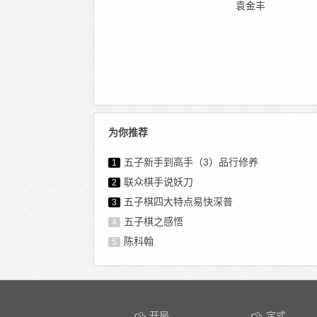
袁金丰
为你推荐
五子新手到高手（3）品行修养
1
联众棋手说妖刀
2
五子棋四大特点易快深普
3
五子棋之感悟
4
陈科翰
5
开局
定式