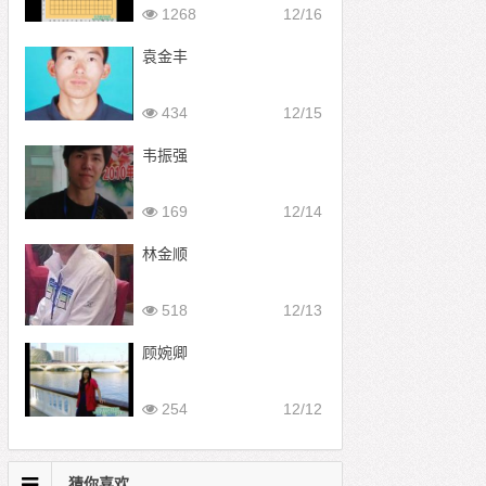
1268
12/16
袁金丰
434
12/15
韦振强
169
12/14
林金顺
518
12/13
顾婉卿
254
12/12
猜你喜欢