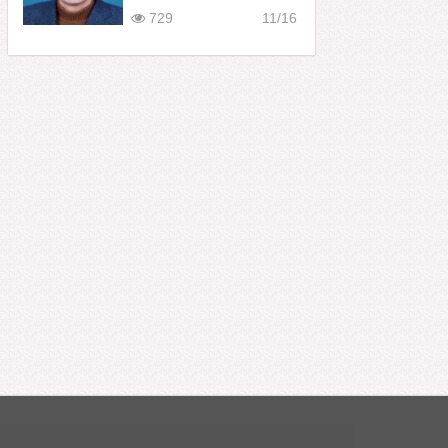
729
11/16