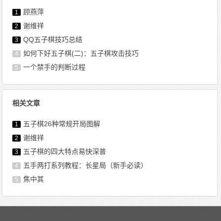
顾燕萍
1
谢维祥
2
QQ五子棋技巧总结
3
如何下好五子棋(二)：五子棋攻击技巧
4
一个禁手的判断过程
5
相关文章
五子棋26种常规开局图解
1
谢维祥
2
五子棋的四大特点易快深普
3
五手两打系列教程：长星局（新手必读）
4
焦中其
5
文章导航