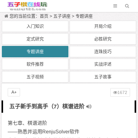
您的当前位置：
首页
>
五子讲座
>
专题讲座
入门知识
开局介绍
定式研究
必胜研究
专题讲座
连珠技巧
软件推荐
实战评述
五子视频
五子故事
A+
1672
五子新手到高手（7）棋谱进阶
第七章、棋谱进阶
——熟悉并运用RenjuSolver软件