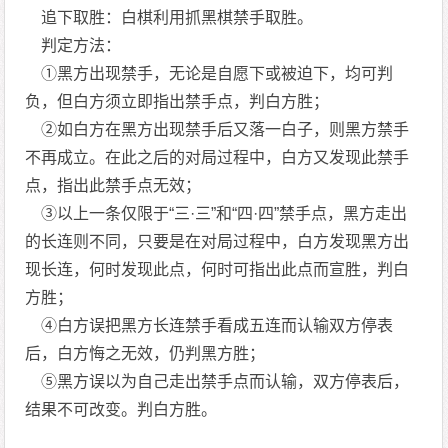
追下取胜：白棋利用抓黑棋禁手取胜。
判定方法：
①黑方出现禁手，无论是自愿下或被迫下，均可判
负，但白方须立即指出禁手点，判白方胜；
②如白方在黑方出现禁手后又落一白子，则黑方禁手
不再成立。在此之后的对局过程中，白方又发现此禁手
点，指出此禁手点无效；
③以上一条仅限于“三·三”和“四·四”禁手点，黑方走出
的长连则不同，只要是在对局过程中，白方发现黑方出
现长连，何时发现此点，何时可指出此点而宣胜，判白
方胜；
④白方误把黑方长连禁手看成五连而认输双方停表
后，白方悔之无效，仍判黑方胜；
⑤黑方误以为自己走出禁手点而认输，双方停表后，
结果不可改变。判白方胜。