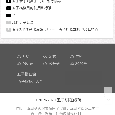
五子新手到高手（3）品行修养
1
五子棋棋具的使用和标准
2
李一
3
现代五子兵法
4
五子棋断奶班基础知识（三）五子棋基本棋型及其特点
5
文章导航
开局
定式
讲座
锦标赛
公开赛
2020赛事
五子棋口诀
五子棋技巧大全
© 2019-2020
五子琪在线玩
申明：本网站内容来源网民提供，本网不保证真实可
靠，仅供娱乐，请勿传播或复制。