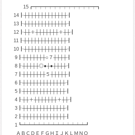
15┏┯┯┯┯┯┯┯┯┯┯┯┯┯┓
14┠┼┼┼┼┼┼┼┼┼┼┼┼┼┨
13┠┼┼┼┼┼┼┼┼┼┼┼┼┼┨
12┠┼┼＋┼┼┼┼┼┼┼＋┼┼┨
11┠┼┼┼┼┼┼┼┼┼┼┼┼┼┨
10┠┼┼┼┼┼┼┼┼┼┼┼┼┼┨
9┠┼┼┼┼┼┼┼○７┼┼┼┼┨
8┠┼┼┼┼┼◎●┼●┼┼┼┼┨
7┠┼┼┼┼┼┼┼５┼┼┼┼┼┨
6┠┼┼┼┼┼┼┼┼┼┼┼┼┼┨
5┠┼┼┼┼┼┼┼┼┼┼┼┼┼┨
4┠┼┼＋┼┼┼┼┼┼┼＋┼┼┨
3┠┼┼┼┼┼┼┼┼┼┼┼┼┼┨
2┠┼┼┼┼┼┼┼┼┼┼┼┼┼┨
1┗┷┷┷┷┷┷┷┷┷┷┷┷┷┛
ＡＢＣＤＥＦＧＨＩＪＫＬＭＮＯ