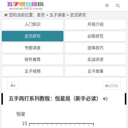
您的当前位置：
首页
>
五子讲座
>
定式研究
入门知识
开局介绍
定式研究
必胜研究
专题讲座
连珠技巧
软件推荐
实战评述
五子视频
五子故事
A+
1056
五手两打系列教程：恒星局（新手必读）
恒星
15┏┯┯┯┯┯┯┯┯┯┯┯┯┯┓