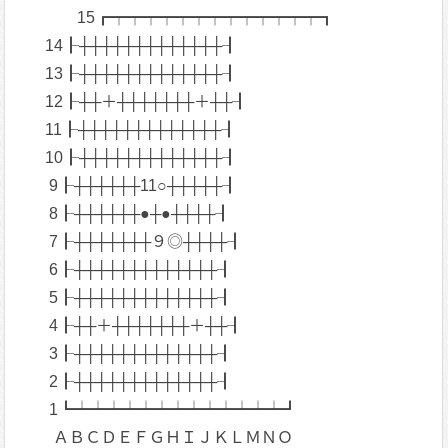
15┏┯┯┯┯┯┯┯┯┯┯┯┯┯┓
14┠┼┼┼┼┼┼┼┼┼┼┼┼┼┨
13┠┼┼┼┼┼┼┼┼┼┼┼┼┼┨
12┠┼┼＋┼┼┼┼┼┼┼＋┼┼┨
11┠┼┼┼┼┼┼┼┼┼┼┼┼┼┨
10┠┼┼┼┼┼┼┼┼┼┼┼┼┼┨
9┠┼┼┼┼┼┼11○┼┼┼┼┼┨
8┠┼┼┼┼┼┼●┼●┼┼┼┼┨
7┠┼┼┼┼┼┼┼９◎┼┼┼┼┨
6┠┼┼┼┼┼┼┼┼┼┼┼┼┼┨
5┠┼┼┼┼┼┼┼┼┼┼┼┼┼┨
4┠┼┼＋┼┼┼┼┼┼┼＋┼┼┨
3┠┼┼┼┼┼┼┼┼┼┼┼┼┼┨
2┠┼┼┼┼┼┼┼┼┼┼┼┼┼┨
1┗┷┷┷┷┷┷┷┷┷┷┷┷┷┛
ＡＢＣＤＥＦＧＨＩＪＫＬＭＮＯ