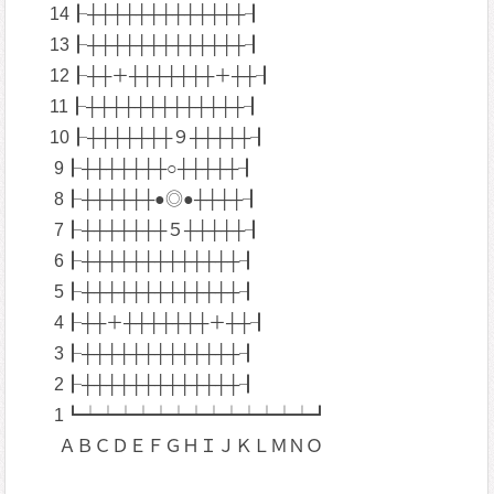
14┠┼┼┼┼┼┼┼┼┼┼┼┼┼┨
13┠┼┼┼┼┼┼┼┼┼┼┼┼┼┨
12┠┼┼＋┼┼┼┼┼┼┼＋┼┼┨
11┠┼┼┼┼┼┼┼┼┼┼┼┼┼┨
10┠┼┼┼┼┼┼┼９┼┼┼┼┼┨
9┠┼┼┼┼┼┼┼○┼┼┼┼┼┨
8┠┼┼┼┼┼┼●◎●┼┼┼┼┨
7┠┼┼┼┼┼┼┼５┼┼┼┼┼┨
6┠┼┼┼┼┼┼┼┼┼┼┼┼┼┨
5┠┼┼┼┼┼┼┼┼┼┼┼┼┼┨
4┠┼┼＋┼┼┼┼┼┼┼＋┼┼┨
3┠┼┼┼┼┼┼┼┼┼┼┼┼┼┨
2┠┼┼┼┼┼┼┼┼┼┼┼┼┼┨
1┗┷┷┷┷┷┷┷┷┷┷┷┷┷┛
ＡＢＣＤＥＦＧＨＩＪＫＬＭＮＯ