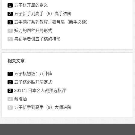
五子棋开局的定义
1
五子新手到高手（5）高手进阶
2
五手两打系列教程：银月局（新手必读）
3
妖刀的四种开局形式
4
与初学者谈五子棋的棋形
5
相关文章
五子棋初级：八卦阵
1
五子棋必胜开局定式
2
2011年日本名人战预选棋评
3
戴晓涵
4
五子新手到高手（9）大师进阶
5
文章导航