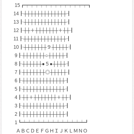
15┏┯┯┯┯┯┯┯┯┯┯┯┯┯┓
14┠┼┼┼┼┼┼┼┼┼┼┼┼┼┨
13┠┼┼┼┼┼┼┼┼┼┼┼┼┼┨
12┠┼┼＋┼┼┼┼┼┼┼＋┼┼┨
11┠┼┼┼┼┼┼┼┼┼┼┼┼┼┨
10┠┼┼┼┼┼┼┼９┼┼┼┼┼┨
9┠┼┼┼┼┼┼┼○┼┼┼┼┼┨
8┠┼┼┼┼┼┼●５●┼┼┼┼┨
7┠┼┼┼┼┼┼┼◎┼┼┼┼┼┨
6┠┼┼┼┼┼┼┼┼┼┼┼┼┼┨
5┠┼┼┼┼┼┼┼┼┼┼┼┼┼┨
4┠┼┼＋┼┼┼┼┼┼┼＋┼┼┨
3┠┼┼┼┼┼┼┼┼┼┼┼┼┼┨
2┠┼┼┼┼┼┼┼┼┼┼┼┼┼┨
1┗┷┷┷┷┷┷┷┷┷┷┷┷┷┛
ＡＢＣＤＥＦＧＨＩＪＫＬＭＮＯ