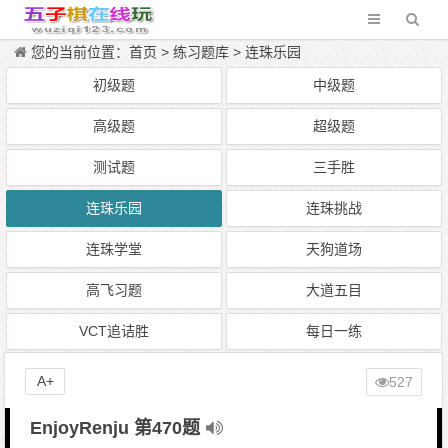
您的当前位置：
首页
>
练习题库
>
连珠乐园
初级题
中级题
高级题
超级题
测试题
三手胜
连珠乐园
连珠挑战
连珠学堂
天狗道场
高飞习题
大道五目
VCT追诘胜
每日一练
A+
527
EnjoyRenju 第470题