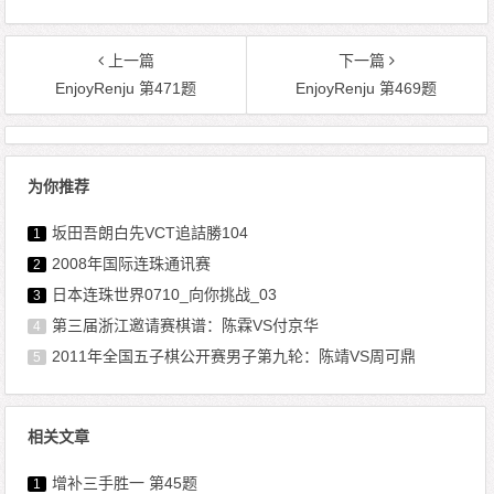
上一篇
下一篇
EnjoyRenju 第471题
EnjoyRenju 第469题
为你推荐
坂田吾朗白先VCT追詰勝104
1
2008年国际连珠通讯赛
2
日本连珠世界0710_向你挑战_03
3
第三届浙江邀请赛棋谱：陈霖VS付京华
4
2011年全国五子棋公开赛男子第九轮：陈靖VS周可鼎
5
相关文章
增补三手胜一 第45题
1