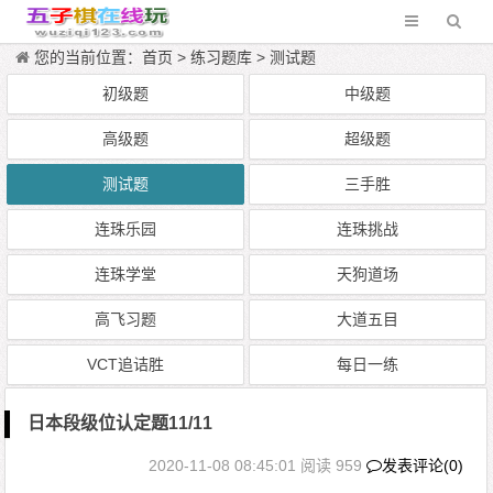
您的当前位置：
首页
>
练习题库
>
测试题
初级题
中级题
高级题
超级题
测试题
三手胜
连珠乐园
连珠挑战
连珠学堂
天狗道场
高飞习题
大道五目
VCT追诘胜
每日一练
日本段级位认定题11/11
2020-11-08 08:45:01
阅读 959
发表评论(0)