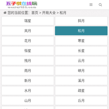
您的当前位置：
首页
>
开局大全
>
松月
瑞星
斜月
岚月
松月
花月
寒星
恒星
长星
残月
云月
雨月
峡月
新月
溪月
水月
疏星
山月
丘月