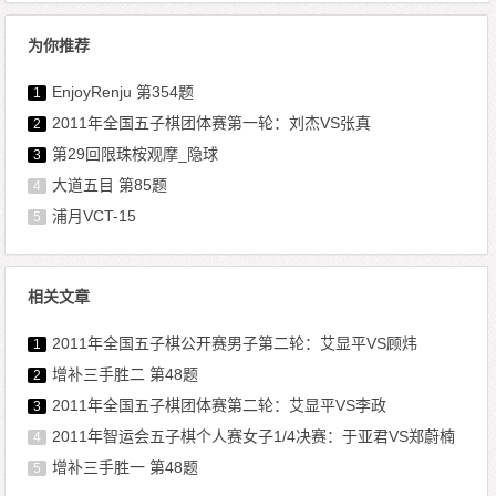
为你推荐
EnjoyRenju 第354题
1
2011年全国五子棋团体赛第一轮：刘杰VS张真
2
第29回限珠桉观摩_隐球
3
大道五目 第85题
4
浦月VCT-15
5
相关文章
2011年全国五子棋公开赛男子第二轮：艾显平VS顾炜
1
增补三手胜二 第48题
2
2011年全国五子棋团体赛第二轮：艾显平VS李政
3
2011年智运会五子棋个人赛女子1/4决赛：于亚君VS郑蔚楠
4
增补三手胜一 第48题
5