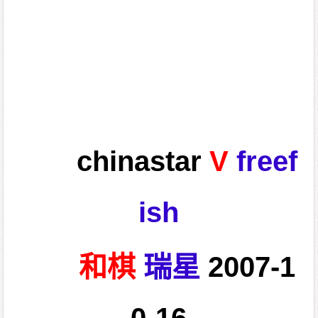
chinastar
V
freef
ish
和棋
瑞星
2007-1