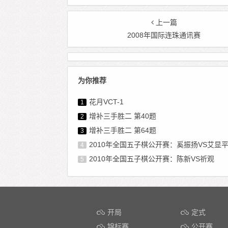
上一篇
2008年国际连珠通讯赛
为你推荐
花月VCT-1
1
增补三手胜二 第40题
2
增补三手胜二 第64题
3
2010年全国五子棋公开赛：奚振扬VS艾显
4
2010年全国五子棋公开赛：陈新VS祈观
5
开局
定式
锦标赛
公开赛