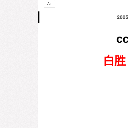
A+
20
c
白胜