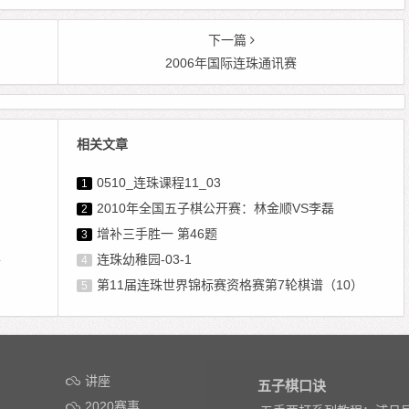
下一篇
2006年国际连珠通讯赛
相关文章
0510_连珠课程11_03
1
2010年全国五子棋公开赛：林金顺VS李磊
2
增补三手胜一 第46题
3
平
连珠幼稚园-03-1
4
第11届连珠世界锦标赛资格赛第7轮棋谱（10）
5
讲座
五子棋口诀
2020赛事