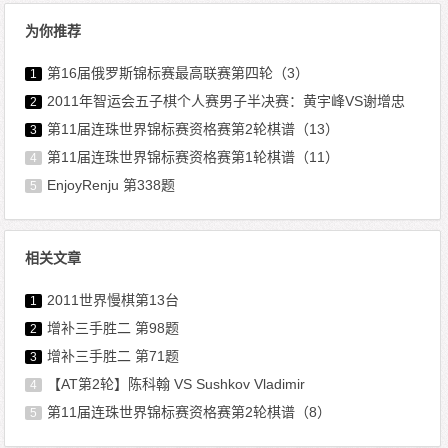
为你推荐
第16届俄罗斯锦标赛最高联赛第四轮（3）
1
2011年智运会五子棋个人赛男子半决赛：黄宇峰VS谢增忠
2
第11届连珠世界锦标赛资格赛第2轮棋谱（13）
3
第11届连珠世界锦标赛资格赛第1轮棋谱（11）
4
EnjoyRenju 第338题
5
相关文章
2011世界慢棋第13台
1
增补三手胜二 第98题
2
增补三手胜二 第71题
3
【AT第2轮】陈科翰 VS Sushkov Vladimir
4
第11届连珠世界锦标赛资格赛第2轮棋谱（8）
5