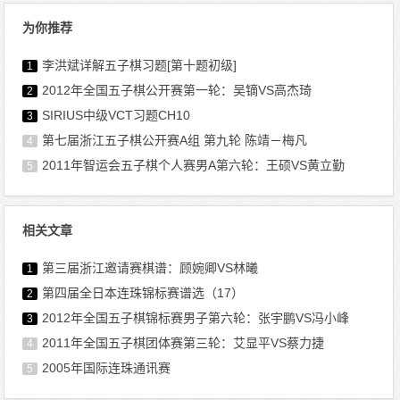
为你推荐
李洪斌详解五子棋习题[第十题初级]
1
2012年全国五子棋公开赛第一轮：吴镝VS高杰琦
2
SIRIUS中级VCT习题CH10
3
第七届浙江五子棋公开赛A组 第九轮 陈靖－梅凡
4
2011年智运会五子棋个人赛男A第六轮：王硕VS黄立勤
5
相关文章
第三届浙江邀请赛棋谱：顾婉卿VS林曦
1
第四届全日本连珠锦标赛谱选（17）
2
2012年全国五子棋锦标赛男子第六轮：张宇鹏VS冯小峰
3
2011年全国五子棋团体赛第三轮：艾显平VS蔡力捷
4
2005年国际连珠通讯赛
5