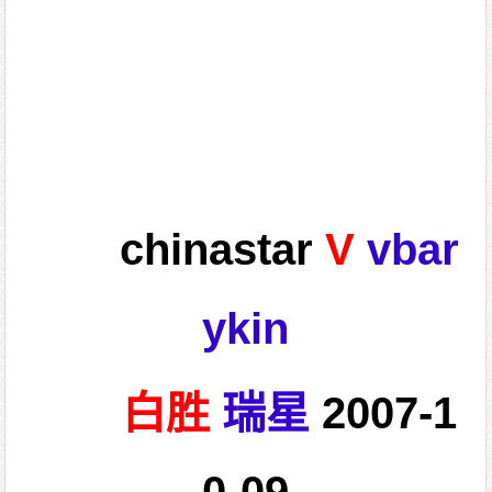
chinastar
V
vbar
ykin
白胜
瑞星
2007-1