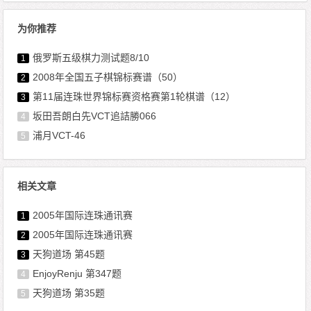
为你推荐
俄罗斯五级棋力测试题8/10
1
2008年全国五子棋锦标赛谱（50）
2
第11届连珠世界锦标赛资格赛第1轮棋谱（12）
3
坂田吾朗白先VCT追詰勝066
4
浦月VCT-46
5
相关文章
2005年国际连珠通讯赛
1
2005年国际连珠通讯赛
2
天狗道场 第45题
3
EnjoyRenju 第347题
4
天狗道场 第35题
5