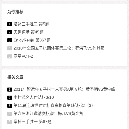
为你推荐
增补三手胜二 第5题
1
天狗道场 第45题
2
EnjoyRenju 第367题
3
2010年全国五子棋团体赛第三轮：罗洪飞VS何其强
4
寒星VCT-2
5
相关文章
2011年智运会五子棋个人赛男A第五轮：黄圣明VS黄宇峰
1
中村茂名人作诘棋3/10
2
第11届连珠世界锦标赛资格赛第1轮棋谱（3）
3
第六届浙江邀请赛棋谱：梅凡VS黄金贤
4
增补三手胜一 第87题
5