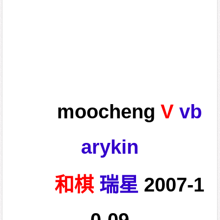
moocheng
V
vb
arykin
和棋
瑞星
2007-1