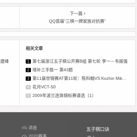
下一篇
QQ首届“三棋一牌家族对抗赛”
相关文章
朱建峰
第七届浙江五子棋公开赛B组 第七轮 李一－韦振强
1
增补三手胜一 第43题
2
第11届世锦赛AT第11轮：陈科翰VS Kozhin Mikhail
3
花月VCT-50
4
2009年波兰连珠锦标赛谱选（1）
5
讲座
五子棋口诀
2020赛事