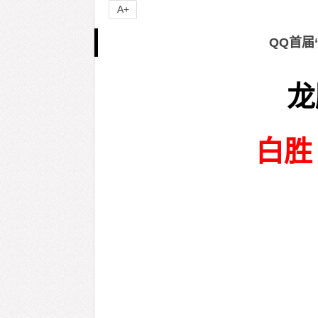
A+
QQ首届
龙
白胜