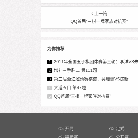
上一篇
QQ首届“三棋一牌家族对抗赛”
为你推荐
2011年全国五子棋团体赛第三轮：李洋VS
1
增补三手胜二 第111题
2
第三届浙江邀请赛棋谱：吴珊珊VS陈新
3
大道五目 第47题
4
QQ首届“三棋一牌家族对抗赛”
5
开局
定式
锦标赛
公开赛