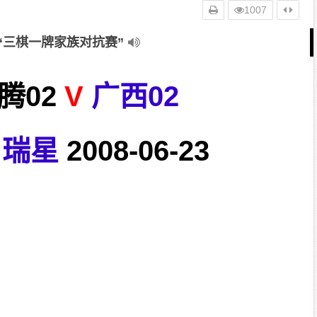
1007
“三棋一牌家族对抗赛”
腾02
V
广西02
瑞星
2008-06-23