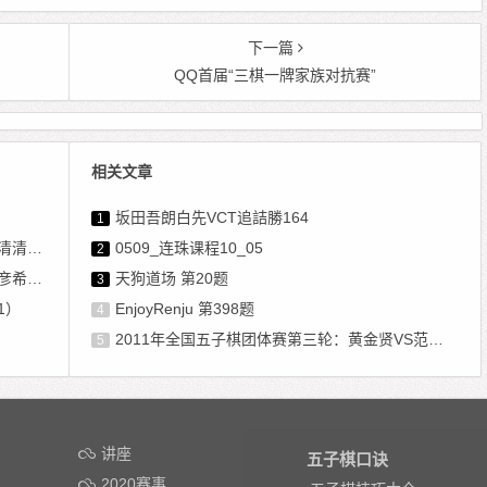
下一篇
QQ首届“三棋一牌家族对抗赛”
相关文章
坂田吾朗白先VCT追詰勝164
1
吴慧珊
0509_连珠课程10_05
2
黄立勤
天狗道场 第20题
3
1）
EnjoyRenju 第398题
4
2011年全国五子棋团体赛第三轮：黄金贤VS范嘉扬
5
讲座
五子棋口诀
2020赛事