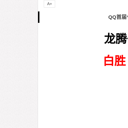
A+
QQ首届
龙腾
白胜