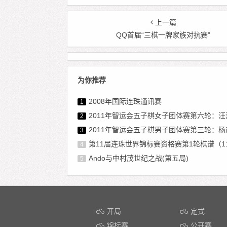
上一篇
QQ首届“三棋一牌家族对抗赛”
为你推荐
2008年国际连珠通讯赛
1
2011年智运会五子棋女子团体赛第六轮：汪清清VS
2
2011年智运会五子棋男子团体赛第三轮：杨彦希VS
3
第11届连珠世界锦标赛资格赛第1轮棋谱（1
4
Ando与中村茂世纪之战(第五局)
5
开局
定式
锦标赛
公开赛