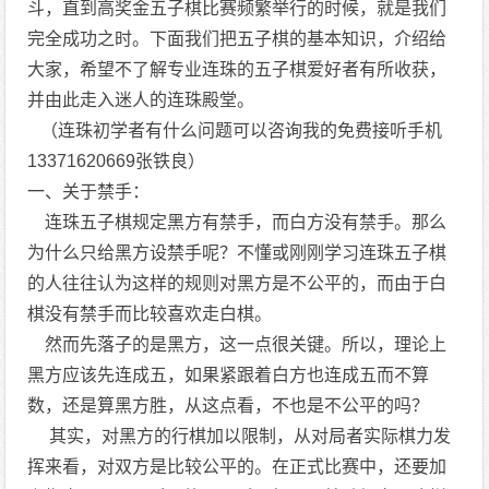
斗，直到高奖金五子棋比赛频繁举行的时候，就是我们
完全成功之时。下面我们把五子棋的基本知识，介绍给
大家，希望不了解专业连珠的五子棋爱好者有所收获，
并由此走入迷人的连珠殿堂。
（连珠初学者有什么问题可以咨询我的免费接听手机
13371620669张铁良）
一、关于禁手：
连珠五子棋规定黑方有禁手，而白方没有禁手。那么
为什么只给黑方设禁手呢？不懂或刚刚学习连珠五子棋
的人往往认为这样的规则对黑方是不公平的，而由于白
棋没有禁手而比较喜欢走白棋。
然而先落子的是黑方，这一点很关键。所以，理论上
黑方应该先连成五，如果紧跟着白方也连成五而不算
数，还是算黑方胜，从这点看，不也是不公平的吗？
其实，对黑方的行棋加以限制，从对局者实际棋力发
挥来看，对双方是比较公平的。在正式比赛中，还要加