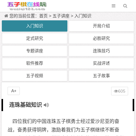
您的当前位置：
首页
>
五子讲座
>
入门知识
入门知识
开局介绍
定式研究
必胜研究
专题讲座
连珠技巧
软件推荐
实战评述
五子视频
五子故事
A+
605
连珠基础知识
四位我们的中国连珠五子棋勇士经过爱沙尼亚的奋
战，奋勇获得铜牌，激励着我们为五子棋继续不断奋