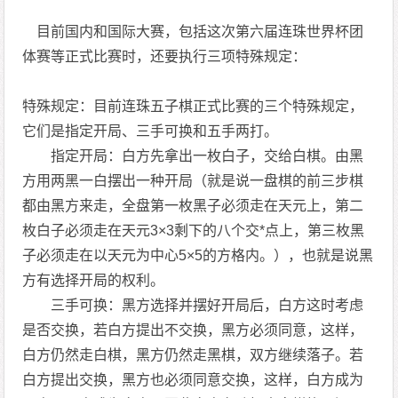
目前国内和国际大赛，包括这次第六届连珠世界杯团
体赛等正式比赛时，还要执行三项特殊规定：
特殊规定：目前连珠五子棋正式比赛的三个特殊规定，
它们是指定开局、三手可换和五手两打。
指定开局：白方先拿出一枚白子，交给白棋。由黑
方用两黑一白摆出一种开局（就是说一盘棋的前三步棋
都由黑方来走，全盘第一枚黑子必须走在天元上，第二
枚白子必须走在天元3×3剩下的八个交*点上，第三枚黑
子必须走在以天元为中心5×5的方格内。），也就是说黑
方有选择开局的权利。
三手可换：黑方选择并摆好开局后，白方这时考虑
是否交换，若白方提出不交换，黑方必须同意，这样，
白方仍然走白棋，黑方仍然走黑棋，双方继续落子。若
白方提出交换，黑方也必须同意交换，这样，白方成为