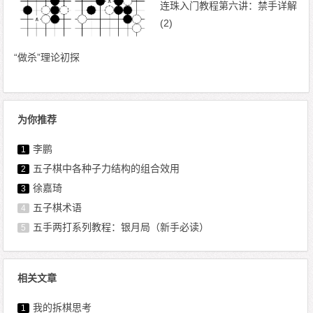
连珠入门教程第六讲：禁手详解
(2)
“做杀”理论初探
为你推荐
李鹏
1
五子棋中各种子力结构的组合效用
2
徐嘉琦
3
五子棋术语
4
五手两打系列教程：银月局（新手必读）
5
相关文章
我的拆棋思考
1