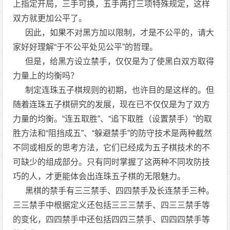
上指定开局，三手可换，五手两打三项特殊规定，这样
双方就更加公平了。
因此，如果不对黑方加以限制，才是不公平的，请大
家好好理解“于不公平处见公平”的哲理。
但是，给黑方设立禁手，仅仅是为了使黑白双方取得
力量上的均衡吗？
制定连珠五子棋规则的初期，也许目的是这样的。但
随着连珠五子棋研究的发展，现在已不仅仅是为了双方
力量的均衡。“连五取胜”、“追下取胜（设置禁手）”的取
胜方法和“阻挡成五”、“躲避禁手”的防守技术是两种截然
不同或相反的思考方法，它们已经成为五子棋技术的不
可缺少的组成部分。只有同时掌握了这两种不同攻防技
巧的人，才更能体会出连珠五子棋的无限魅力。
黑棋的禁手有三三禁手、四四禁手及长连禁手三种。
三三禁手中根据定义还包括三三三禁手、四三三禁手等
的变化，四四禁手中还包括四四三禁手、四四四禁手等