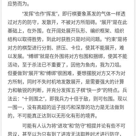
应势而为。
“发挥”也作“挥发”，即行棋要象蒸发的气体一样透
过对方的防守，发散开，不被对方所阻碍。“展开”是在此
基础上，在外围，在开阔处展开队形、编织框架、组织
结构以取得胜势，到此时获胜只是时间问题。“约束”是将
对方的棋型进行分割、挤压、卡位，使其不能展开，难
以发展。“缚绑”就是在外围将对方包围和捆绑，使其不能
活动，至于杀法已不重要了，因他为鱼肉，我为刀俎。
但要做到“展开”和“缚绑”很困难，要想摆脱对方又不为对
方所制，同时不失时机地发散展开，是需要强大的计算
力和敏锐的判断，并充分发挥五子棋“快一步”的特点。兵
法云：“十则围之”，即我兵力十倍于敌，则可包围。现以
一围一，没有高超的运子技巧和深厚的功力是无法做到
的，不可能真正达到以无形化有形的境界。
可能有人认为将“进攻”和“防守”相提并论有些不可
思议，甚至以为只有到了进攻无法取胜时才进行防守，