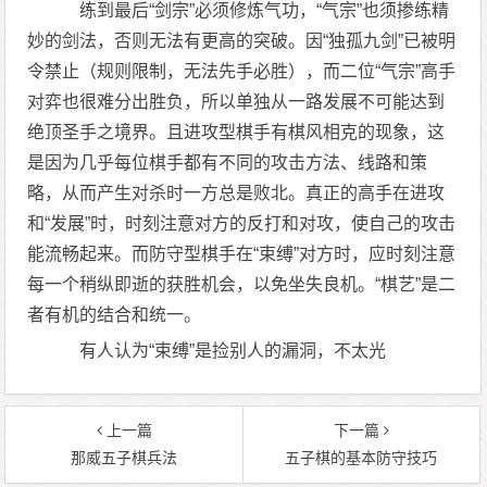
练到最后“剑宗”必须修炼气功，“气宗”也须掺练精
妙的剑法，否则无法有更高的突破。因“独孤九剑”已被明
令禁止（规则限制，无法先手必胜），而二位“气宗”高手
对弈也很难分出胜负，所以单独从一路发展不可能达到
绝顶圣手之境界。且进攻型棋手有棋风相克的现象，这
是因为几乎每位棋手都有不同的攻击方法、线路和策
略，从而产生对杀时一方总是败北。真正的高手在进攻
和“发展”时，时刻注意对方的反打和对攻，使自己的攻击
能流畅起来。而防守型棋手在“束缚”对方时，应时刻注意
每一个稍纵即逝的获胜机会，以免坐失良机。“棋艺”是二
者有机的结合和统一。
有人认为“束缚”是捡别人的漏洞，不太光
上一篇
下一篇
那威五子棋兵法
五子棋的基本防守技巧