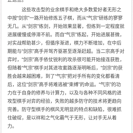
这些攻击型的业余棋手和绝大多数爱好者无形之
中按“剑宗”一路开始修炼五子棋，而从“气宗”研练的寥寥
无几。从“剑宗”练剑，开始效果显著，但练到一定程度就
进展缓慢或停滞不前。而自“气宗”练起，开始进展甚微，
对实战帮助甚少，但循序渐进，棋力不断增加，在中后
期能与“剑宗”高手并驾齐驱甚至逐渐赶超。当二宗高手对
弈时，“剑宗”高手依仗锐利的攻杀很可能开始接连获胜，
但随着“气宗”棋手对其进攻套路逐渐明晰后，“剑宗”的获
胜会越来越困难，到了“气宗”把对手所有的变化都看清
后，这位“剑宗”高手将难逃被“束缚”的命运。“气宗”的功
力在于自身的修养与计算力，以及与各种不同风格的进
攻型棋手对弈的经验，失败的越多防守的技术将更趋向
完善。防守型棋手的棋风无明显的特点和缺陷，很难抓
住破绽，是以祥和之气化霸气于无形，让对手无从着
力。