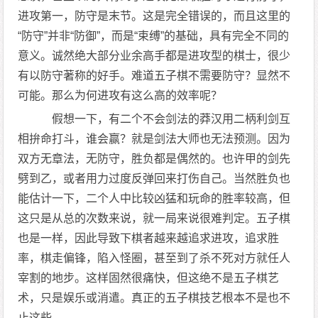
进攻第一，防守是末节。这是完全错误的，而且这里的
“防守”并非“防御”，而是“束缚”的基础，具有完全不同的
意义。诚然绝大部分业余高手都是进攻型的棋士，很少
有以防守著称的好手。难道五子棋不需要防守？显然不
可能。那么为何进攻有这么高的效率呢？
假想一下，有二个不会剑法的莽汉用二柄利剑互
相拚命打斗，谁会赢？就是剑法大师也无法预测。因为
双方无章法，无防守，胜负都是偶然的。也许甲的剑先
劈到乙，或者用力过度反弹回来打伤自己。当然胜负也
能估计一下，二个人中比较凶猛和玩命的胜率较高，但
这只是从总的次数来说，就一局来说很难判定。五子棋
也是一样，因此导致下棋者越来越追求进攻，追求胜
率，棋走偏锋，陷入怪圈，甚至到了杀不死对方就任人
宰割的地步。这样固然很痛快，但这绝不是五子棋艺
术，只是娱乐或消遣。真正的五子棋技艺根本不是也不
止这些。