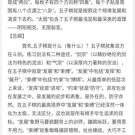
是成“两仪”，每枚子有四个方向称“四象”，每个子贴身周
围有八个点谓之“八卦”。五子棋就是按照这个规律发展和
演变下去的。“太极”包含了五子棋最浅显和最深奥的道理
——阴阳相克、无限裂变。
【总纲】
首先,五子棋是什么（象什么）？五子棋就象双方
在斗剑。练习剑法有二种途径，“剑宗”（以精妙绝伦的剑
法为特色的流派）和“气宗”（以深厚内力著称的宗派），
在五子棋中就是“发展”和“束缚”。“发展”中包括“发挥”和
“展开”，“束缚”中包括“约束”与“缚绑”。从最简单的低层次
上来说，“发挥”就是“进攻”，“约束”就是“防守”。进攻包含
在发展之中，是发展的初步和表象，是外在的，防守亦
然。在五子棋的最高境界中“发展”和“束缚”已经浑然一体
化为太极，无法区分，这也就是所有棋手毕生追求的目
标。“发展”象野马要掀翻背上的训师，蹦跳纵跃，要用意
不用力。“束缚”就象蜘蛛捕获猎物，丝丝缠绕，大巧不工