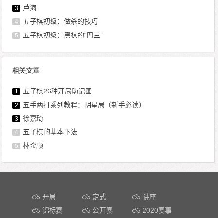
芦海
3
五子棋初级：做杀的技巧
4
五子棋初级：黑棋的“四三”
5
相关文章
五子棋26种开局助记图
1
五手两打系列教程：明星局（新手必读）
2
徐嘉琦
3
五子棋的基本下法
4
林金顺
5
文章导航
开局
定式
讲座
锦标赛
公开赛
2020赛事