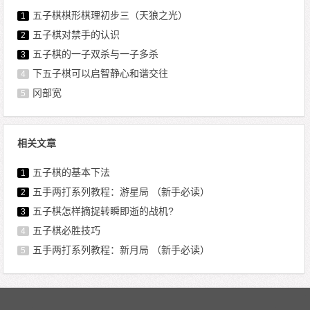
五子棋棋形棋理初步三（天狼之光）
1
五子棋对禁手的认识
2
五子棋的一子双杀与一子多杀
3
下五子棋可以启智静心和谐交往
4
冈部宽
5
相关文章
五子棋的基本下法
1
五手两打系列教程：游星局 （新手必读）
2
五子棋怎样摘捉转瞬即逝的战机?
3
五子棋必胜技巧
4
五手两打系列教程：新月局 （新手必读）
5
文章导航