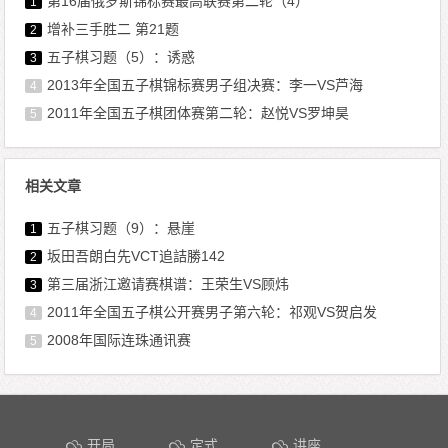
第16届俄罗斯锦标赛最高联赛第二轮（4）
1
增补三手胜二 第21题
2
五子棋习题（5）：诱惑
3
2013年全国五子棋锦标赛男子组决赛：李一VS芦海
4
2011年全国五子棋团体赛第二轮：赵悦VS罗坤昊
5
相关文章
五子棋习题（9）：悬崖
1
坂田吾朗白先VCT追詰勝142
2
第三届浙江邀请赛棋谱：王荣生VS顾炜
3
2011年全国五子棋公开赛男子第六轮：祁观VS贺启发
4
2008年国际连珠通讯赛
5
文章导航
开局
定式
讲座