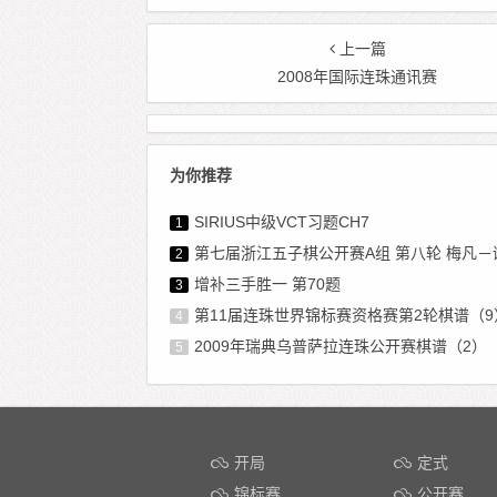
上一篇
2008年国际连珠通讯赛
为你推荐
SIRIUS中级VCT习题CH7
1
第七届浙江五子棋公开赛A组 第八轮 梅凡－
2
增补三手胜一 第70题
3
第11届连珠世界锦标赛资格赛第2轮棋谱（9
4
2009年瑞典乌普萨拉连珠公开赛棋谱（2）
5
开局
定式
锦标赛
公开赛