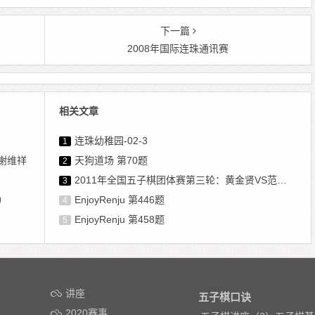
下一篇
2008年国际连珠通讯赛
相关文章
连珠幼稚园-02-3
1
谢维祥
天狗道场 第70题
2
2011年全国五子棋团体赛第三轮：黄金贤VS范嘉扬
3
）
EnjoyRenju 第446题
4
EnjoyRenju 第458题
5
讲座
五子棋口诀
2020赛事