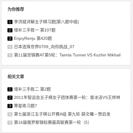
为你推荐
李洪斌详解五子棋习题[第八题中级]
1
增补三手胜一 第107题
2
EnjoyRenju 第420题
3
日本连珠世界0709_向你挑战_07
4
第11届世锦赛AT第5轮：Taimla Tunnet VS Kozhin Mikhail
5
相关文章
增补三手胜二 第2题
1
2011年智运会五子棋女子团体赛第一轮：曾冰洁VS王烨林
2
寒星练习题7
3
第七届浙江五子棋公开赛A组 第九轮 薛文曦－贺启发
4
第16届俄罗斯锦标赛最高联赛第一轮（5）
5