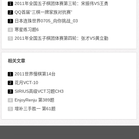
2011年全国五子棋团体赛第三轮：宋振伟VS王勇
1
QQ首届“三棋一牌家族对抗赛”
2
日本连珠世界0705_向你挑战_03
3
寒星练习题6
4
2011年全国五子棋团体赛第四轮：张才VS黄立勤
5
相关文章
2011世界慢棋第14台
1
花月VCT-10
2
SIRIUS高级VCT习题CH3
3
EnjoyRenju 第389题
4
增补三手胜一 第61题
5
文章导航