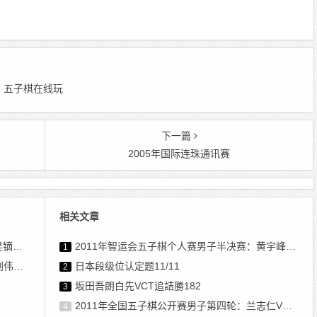
 编辑：五子棋在线玩
下一篇
2005年国际连珠通讯赛
相关文章
龚胜
2011年智运会五子棋个人赛男子半决赛：黄宇峰VS谢增忠
1
士光
日本段级位认定题11/11
2
坂田吾朗白先VCT追詰勝182
3
2011年全国五子棋公开赛男子第四轮：兰志仁VS朱建锋
4