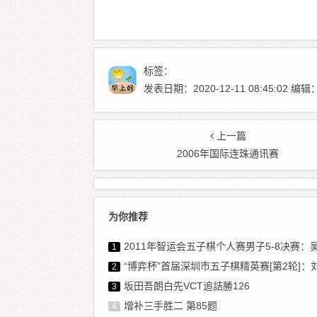
标签：
发表日期：2020-12-11 08:45:02
上一篇
2006年国际连珠通讯赛
为你推荐
2011年智运会五子棋个人赛男子5-8决赛：吴镝VS
1
“博弈杯”首届深圳市五子棋精英赛[第2轮]：刘伟VS洪
2
坂田吾朗白先VCT追詰勝126
3
增补三手胜二 第85题
4