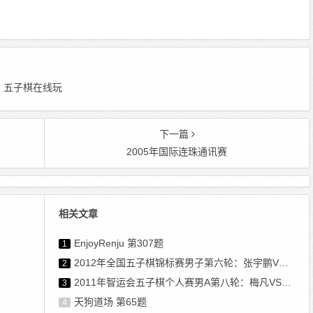
 编辑：五子棋在线玩
下一篇
2005年国际连珠通讯赛
相关文章
EnjoyRenju 第307题
1
2012年全国五子棋锦标赛男子第六轮：张宇鹏VS冯小峰
2
2011年智运会五子棋个人赛男A第八轮：梅凡VS卓淼军
3
天狗道场 第65题
4