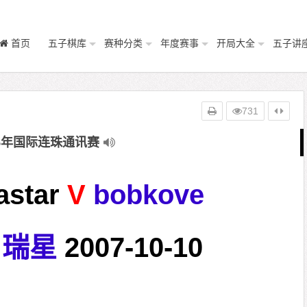
首页
五子棋库
赛种分类
年度赛事
开局大全
五子讲
731
05年国际连珠通讯赛
astar
V
bobkove
瑞星
2007-10-10