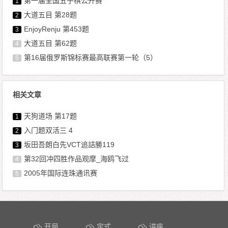
第一届全国五子棋公开赛
1
大道五目 第28题
2
EnjoyRenju 第453题
3
大道五目 第62题
4
第16届俄罗斯锦标赛最高联赛第一轮（5）
5
相关文章
天狗道场 第17题
1
入门题双活三 4
2
坂田吾朗白先VCT追詰勝119
3
第32回冲四胜作品观摩_海鸥飞过
4
2005年国际连珠通讯赛
5
文章导航
开局
定式
讲座