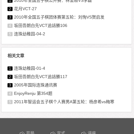
2010年全国五子棋公开赛：林金顺VS李磊
1
花月VCT-27
2
2010年全国五子棋团体赛第五轮：刘恂VS贺启发
3
坂田吾朗白先VCT追詰勝106
4
连珠幼稚园-04-2
5
相关文章
连珠幼稚园-01-4
1
坂田吾朗白先VCT追詰勝117
2
2005年国际连珠通讯赛
3
EnjoyRenju 第354题
4
2011年智运会五子棋个人赛男A第五轮：杨彦希vs梅寒
5
文章导航
开局
定式
讲座