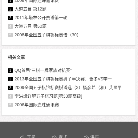
2008年国际连珠通讯赛
1
大道五目 第12题
2
2011年塔林公开赛谱第一轮
3
大道五目 第50题
4
2008年全国五子棋锦标赛谱（30）
5
相关文章
QQ首届“三棋一牌家族对抗赛”
1
2013年全国五子棋锦标赛男子半决赛：曹冬VS李一
2
2009全国五子棋锦标赛棋谱选（3）杨彦希（和）艾显平
3
李洪斌详解五子棋习题[第33题高级]
4
2006年国际连珠通讯赛
5
文章导航
开局
定式
讲座